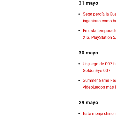
31 mayo
Sega perdía la Gu
ingenioso como bru
En esta temporada
X|S, PlayStation 5
30 mayo
Un juego de 007 f
GoldenEye 007
Summer Game Fest 
videojuegos más i
29 mayo
Este monje chino 