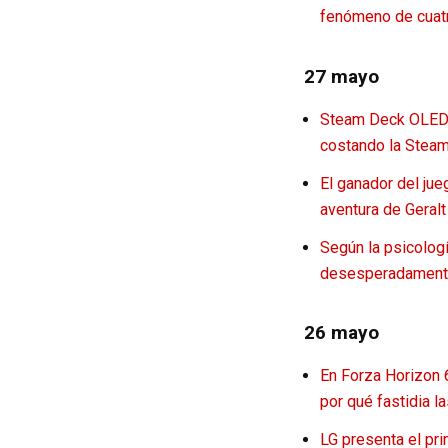
fenómeno de cuat
27 mayo
Steam Deck OLED s
costando la Stea
El ganador del jue
aventura de Geralt
Según la psicologí
desesperadamente
26 mayo
En Forza Horizon 6
por qué fastidia l
LG presenta el pr