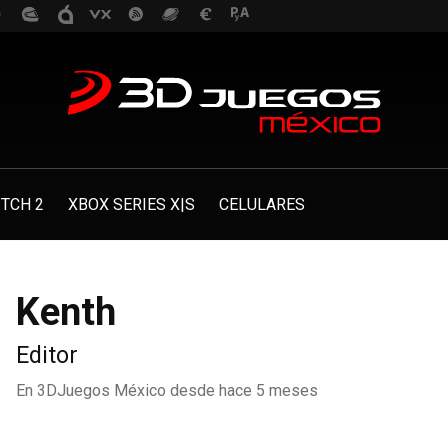
TCH 2
XBOX SERIES X|S
CELULARES
Kenth
Editor
En 3DJuegos México desde
hace 5 meses