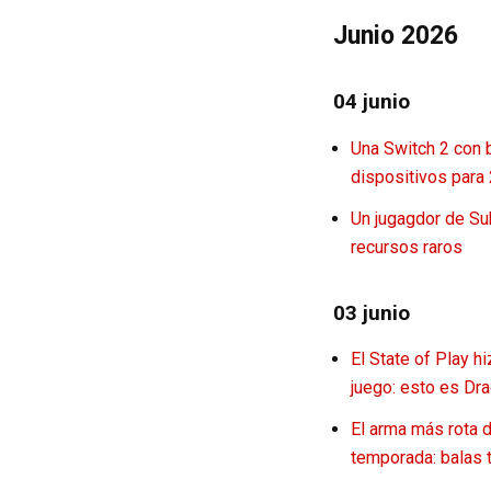
Junio 2026
04 junio
Una Switch 2 con 
dispositivos para
Un jugagdor de Su
recursos raros
03 junio
El State of Play 
juego: esto es Dra
El arma más rota d
temporada: balas 