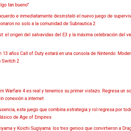
algo tan bueno"
l acuerdo e inmediatamente desinstaló el nuevo juego de supervi
naron no solo a la comunidad de Subnautica 2
 el origen del salvavidas del E3 y la máxima celebración del v
n 13 años Call of Duty estará en una consola de Nintendo: Moder
a Switch 2
ern Warfare 4 es real y tenemos su primer vistazo. Regresa un s
n conexión a internet
sencia, este juego que combina estrategia y rol regresa por todo
clásico de Age of Empires
Toriyama y Koichi Sugiyama: los tres genios que convirtieron a Dr