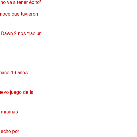
no va a tener éxito"
onoce que tuvieron
l Dawn 2 nos trae un
hace 19 años:
uevo juego de la
as mismas
hecho por