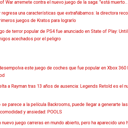
of War arremete contra el nuevo juego de la saga: "está muerto... 
 regresa una características que extrañábamos: la directora rec
primeros juegos de Kratos para lograrlo
go de terror popular de PS4 fue anunciado en State of Play: Unti
igos acechados por el peligro
 desempolva este juego de coches que fue popular en Xbox 360 
od
uelta a Rayman tras 13 años de ausencia: Legends Retold es el n
o se parece a la película Backrooms, puede llegar a generarte l
ncomodidad y ansiedad: POOLS
 nuevo juego carreras en mundo abierto, pero ha aparecido uno 