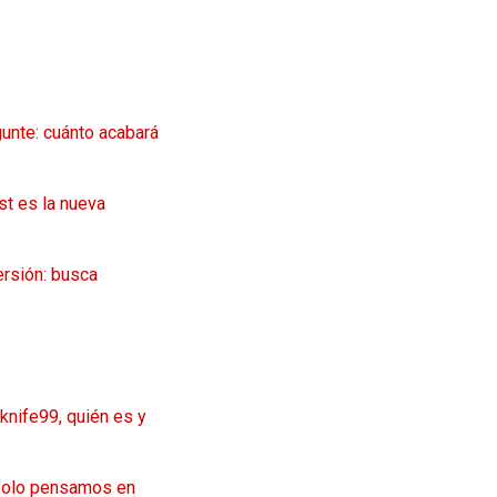
unte: cuánto acabará
st es la nueva
ersión: busca
knife99, quién es y
 solo pensamos en