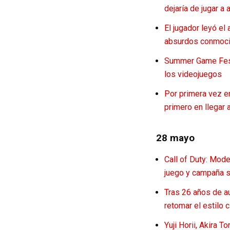
dejaría de jugar a 
El jugador leyó e
absurdos conmocio
Summer Game Fest:
los videojuegos
Por primera vez e
primero en llegar 
28 mayo
Call of Duty: Mod
juego y campaña si
Tras 26 años de au
retomar el estilo 
Yuji Horii, Akira 