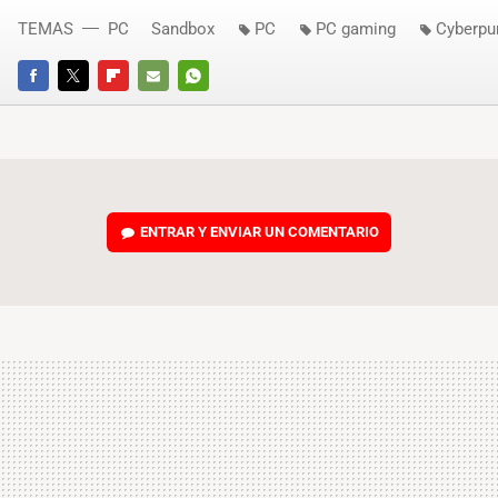
TEMAS
PC
Sandbox
PC
PC gaming
Cyberpu
FACEBOOK
TWITTER
FLIPBOARD
E-
WHATSAPP
MAIL
ENTRAR Y ENVIAR UN COMENTARIO