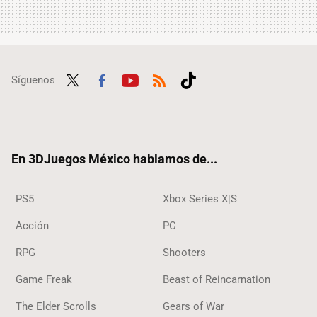
Síguenos
Twit
Fac
Yout
RSS
Tikt
ter
ebo
ube
ok
ok
En 3DJuegos México hablamos de...
PS5
Xbox Series X|S
Acción
PC
RPG
Shooters
Game Freak
Beast of Reincarnation
The Elder Scrolls
Gears of War