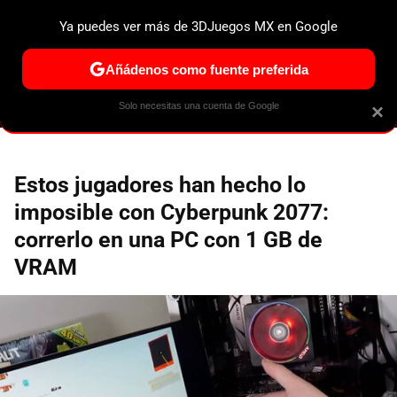
Ya puedes ver más de 3DJuegos MX en Google
ESPECIALES
PS5
NINTENDO SWITCH 2
XBOX SERIES
Añádenos como fuente preferida
Solo necesitas una cuenta de Google
×
Estos jugadores han hecho lo
imposible con Cyberpunk 2077:
correrlo en una PC con 1 GB de
VRAM