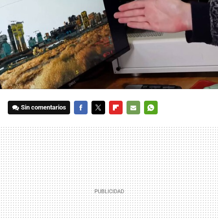
Sin comentarios
FACEBOOK
TWITTER
FLIPBOARD
E-
WHATSAPP
MAIL