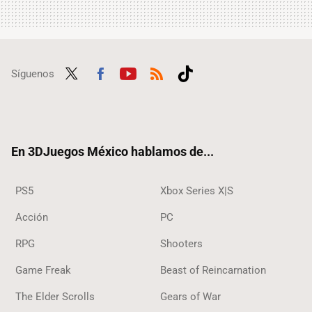
Síguenos
Twit
Fac
Yout
RSS
Tikt
ter
ebo
ube
ok
ok
En 3DJuegos México hablamos de...
PS5
Xbox Series X|S
Acción
PC
RPG
Shooters
Game Freak
Beast of Reincarnation
The Elder Scrolls
Gears of War