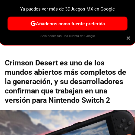
Ya puedes ver más de 3DJuegos MX en Google
ESPECIALES
PS5
NINTENDO SWITCH 2
XBOX SERIES
Añádenos como fuente preferida
Solo necesitas una cuenta de Google
×
Crimson Desert es uno de los
mundos abiertos más completos de
la generación, y su desarrolladores
confirman que trabajan en una
versión para Nintendo Switch 2