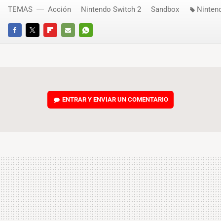
TEMAS
Acción
Nintendo Switch 2
Sandbox
Ninten
FACEBOOK
TWITTER
FLIPBOARD
E-
WHATSAPP
MAIL
ENTRAR Y ENVIAR UN COMENTARIO