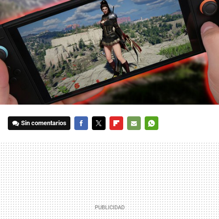
Sin comentarios
FACEBOOK
TWITTER
FLIPBOARD
E-
WHATSAPP
MAIL