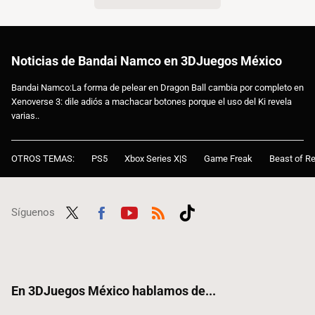
Noticias de Bandai Namco en 3DJuegos México
Bandai Namco:La forma de pelear en Dragon Ball cambia por completo en
Xenoverse 3: dile adiós a machacar botones porque el uso del Ki revela
varias..
OTROS TEMAS:
PS5
Xbox Series X|S
Game Freak
Beast of Re
Síguenos
Twit
Fac
Yout
RSS
Tikt
ter
ebo
ube
ok
ok
En 3DJuegos México hablamos de...