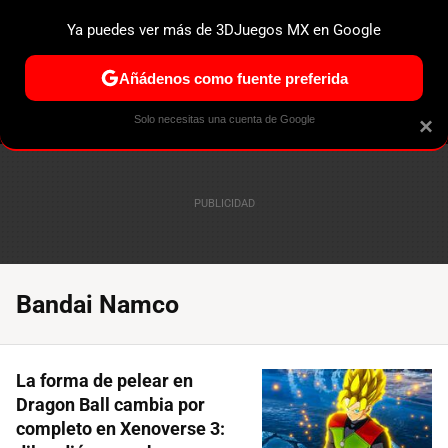
Ya puedes ver más de 3DJuegos MX en Google
ESPECIALES
PS5
NINTENDO SWITCH 2
XBOX SERIES
Añádenos como fuente preferida
Solo necesitas una cuenta de Google
×
Bandai Namco
La forma de pelear en
Dragon Ball cambia por
completo en Xenoverse 3: