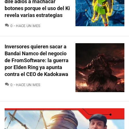
dile adiós a machacar
botones porque el uso del Ki
revela varias estrategias
COMENTARIOS
0
HACE UN MES
Inversores quieren sacar a
Bandai Namco del negocio
de FromSoftware: la guerra
por Elden Ring ya apunta
contra el CEO de Kadokawa
COMENTARIOS
0
HACE UN MES