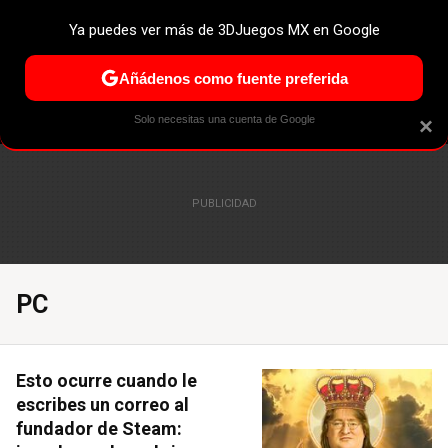
Ya puedes ver más de 3DJuegos MX en Google
ESPECIALES
PS5
NINTENDO SWITCH 2
XBOX SERIES 
Añádenos como fuente preferida
Solo necesitas una cuenta de Google
×
PC
Esto ocurre cuando le
escribes un correo al
fundador de Steam: