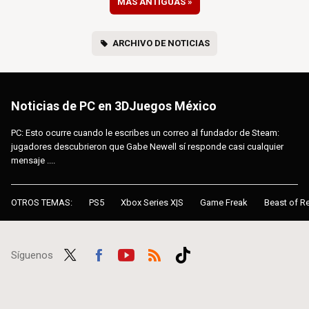
MÁS ANTIGUAS
»
ARCHIVO DE NOTICIAS
Noticias de PC en 3DJuegos México
PC: Esto ocurre cuando le escribes un correo al fundador de Steam:
jugadores descubrieron que Gabe Newell sí responde casi cualquier
mensaje ....
OTROS TEMAS:
PS5
Xbox Series X|S
Game Freak
Beast of R
Síguenos
Twit
Fac
Yout
RSS
Tikt
ter
ebo
ube
ok