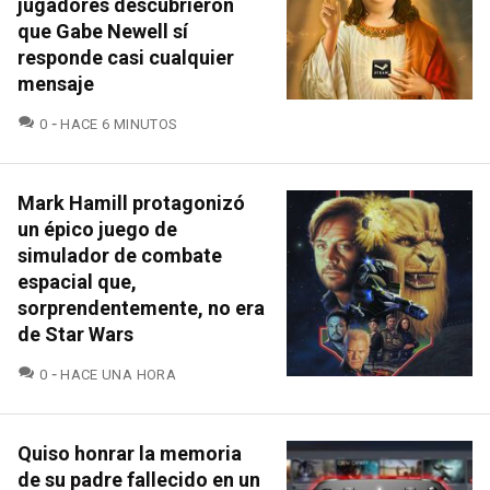
jugadores descubrieron
que Gabe Newell sí
responde casi cualquier
mensaje
COMENTARIOS
0
HACE 6 MINUTOS
Mark Hamill protagonizó
un épico juego de
simulador de combate
espacial que,
sorprendentemente, no era
de Star Wars
COMENTARIOS
0
HACE UNA HORA
Quiso honrar la memoria
de su padre fallecido en un