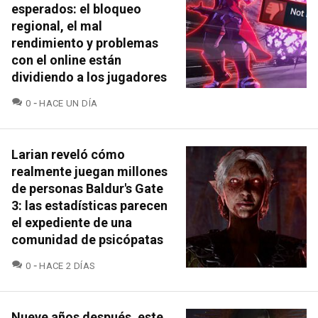
esperados: el bloqueo
regional, el mal
rendimiento y problemas
con el online están
dividiendo a los jugadores
COMENTARIOS
0
HACE UN DÍA
Larian reveló cómo
realmente juegan millones
de personas Baldur's Gate
3: las estadísticas parecen
el expediente de una
comunidad de psicópatas
COMENTARIOS
0
HACE 2 DÍAS
Nueve años después, este