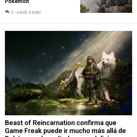
Pokémon
COMENTARIOS
0
HACE 4 DÍAS
Beast of Reincarnation confirma que
Game Freak puede ir mucho más allá de