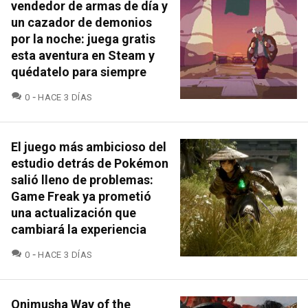
vendedor de armas de día y
un cazador de demonios
por la noche: juega gratis
esta aventura en Steam y
quédatelo para siempre
COMENTARIOS
0
HACE 3 DÍAS
El juego más ambicioso del
estudio detrás de Pokémon
salió lleno de problemas:
Game Freak ya prometió
una actualización que
cambiará la experiencia
COMENTARIOS
0
HACE 3 DÍAS
Onimusha Way of the