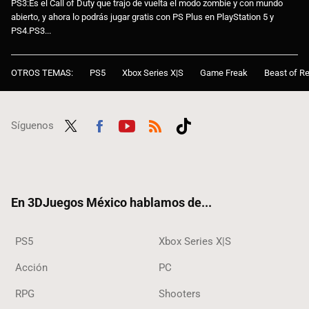
PS3:Es el Call of Duty que trajo de vuelta el modo zombie y con mundo
abierto, y ahora lo podrás jugar gratis con PS Plus en PlayStation 5 y
PS4.PS3...
OTROS TEMAS:
PS5
Xbox Series X|S
Game Freak
Beast of Re
Síguenos
Twit
Fac
Yout
RSS
Tikt
ter
ebo
ube
ok
ok
En 3DJuegos México hablamos de...
PS5
Xbox Series X|S
Acción
PC
RPG
Shooters