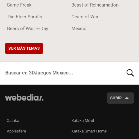
Game Freak
Beast of Reincarnation
The Elder Scrolls
Gears of War
Gears of War: E-Day
México
VER MÁS TEMAS
BUSCA
SUBIR
Xataka
Xataka Móvil
Applesfera
Xataka Smart Home