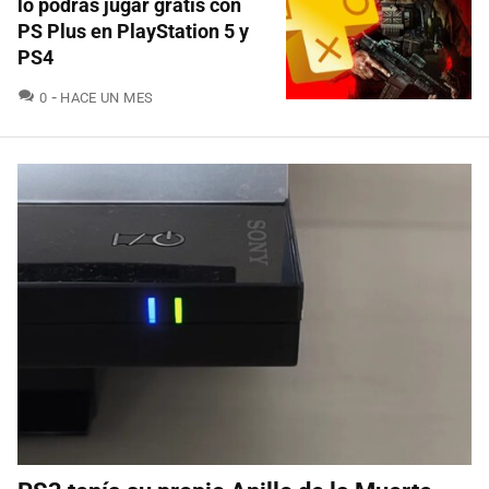
lo podrás jugar gratis con
PS Plus en PlayStation 5 y
PS4
COMENTARIOS
0
HACE UN MES