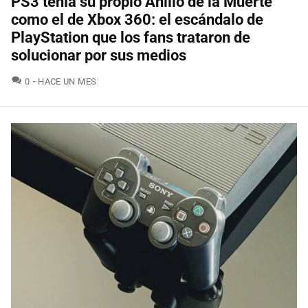
PS3 tenía su propio Anillo de la Muerte
como el de Xbox 360: el escándalo de
PlayStation que los fans trataron de
solucionar por sus medios
COMENTARIOS
0
HACE UN MES