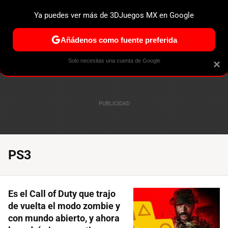
Ya puedes ver más de 3DJuegos MX en Google
ESPECIALES
PS5
NINTENDO SWITCH 2
XBOX SERIES
Añádenos como fuente preferida
Solo necesitas una cuenta de Google
×
PS3
Es el Call of Duty que trajo
de vuelta el modo zombie y
con mundo abierto, y ahora