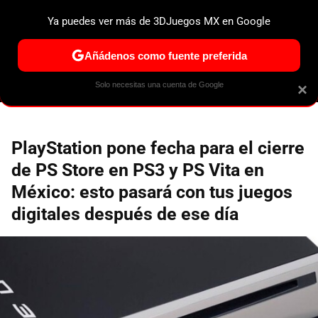
Ya puedes ver más de 3DJuegos MX en Google
ESPECIALES
PS5
NINTENDO SWITCH 2
XBOX SERIES
Añádenos como fuente preferida
Solo necesitas una cuenta de Google
×
PlayStation pone fecha para el cierre
de PS Store en PS3 y PS Vita en
México: esto pasará con tus juegos
digitales después de ese día