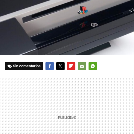
Sin comentarios
FACEBOOK
TWITTER
FLIPBOARD
E-
WHATSAPP
MAIL