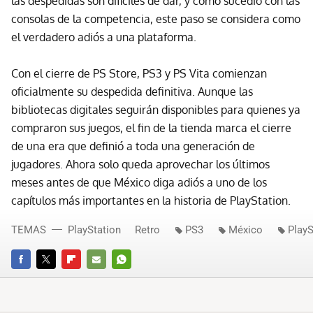
las despedidas son difíciles de dar, y como sucedió con las
consolas de la competencia, este paso se considera como
el verdadero adiós a una plataforma.
Con el cierre de PS Store, PS3 y PS Vita comienzan
oficialmente su despedida definitiva. Aunque las
bibliotecas digitales seguirán disponibles para quienes ya
compraron sus juegos, el fin de la tienda marca el cierre
de una era que definió a toda una generación de
jugadores. Ahora solo queda aprovechar los últimos
meses antes de que México diga adiós a uno de los
capítulos más importantes en la historia de PlayStation.
TEMAS
PlayStation
Retro
PS3
México
PlayS
FACEBOOK
TWITTER
FLIPBOARD
E-
WHATSAPP
MAIL