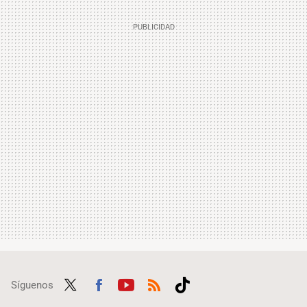
Síguenos
Twit
Fac
Yout
RSS
Tikt