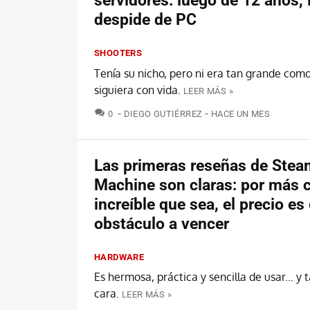
servidores: luego de 12 años,
despide de PC
SHOOTERS
Tenía su nicho, pero ni era tan grande com
siguiera con vida.
LEER MÁS »
COMENTARIOS
0
DIEGO GUTIÉRREZ
HACE UN MES
Las primeras reseñas de Stea
Machine son claras: por más
increíble que sea, el precio es 
obstáculo a vencer
HARDWARE
Es hermosa, práctica y sencilla de usar... 
cara.
LEER MÁS »