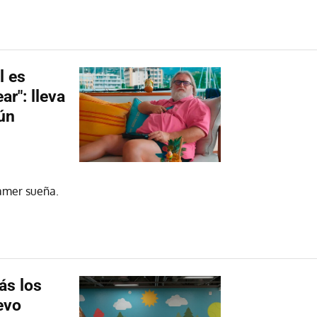
l es
ar": lleva
ún
gamer sueña.
ás los
evo