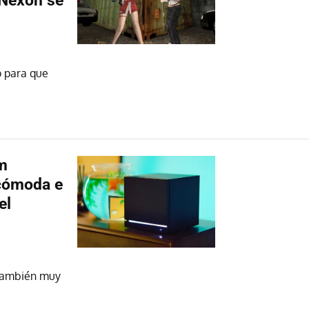
 Nexon se
o para que
m
 cómoda e
el
y también muy