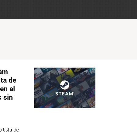
eam
sta de
en al
 sin
 lista de