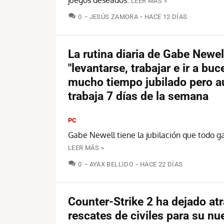
LEER MÁS »
COMENTARIOS
0
JESÚS ZAMORA
HACE 12 DÍAS
La rutina diaria de Gabe Newel
"levantarse, trabajar e ir a buce
mucho tiempo jubilado pero a
trabaja 7 días de la semana
PC
Gabe Newell tiene la jubilación que todo 
LEER MÁS »
COMENTARIOS
0
AYAX BELLIDO
HACE 22 DÍAS
Counter-Strike 2 ha dejado atr
rescates de civiles para su nu