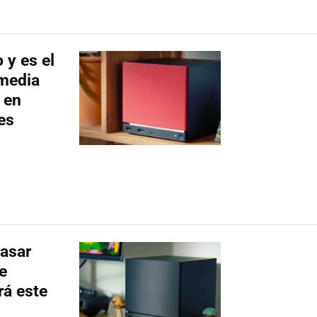
 y es el
 media
 en
es
rasar
e
rá este