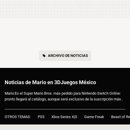
ARCHIVO DE NOTICIAS
Noticias de Mario en 3DJuegos México
Mario:Es el Super Mario Bros. más pedido para Nintendo Switch Online:
pronto llegará al catálogo, aunque será exclusivo de la suscripción más..
OTROS TEMAS:
PS5
Xbox Series X|S
Game Freak
Beast of Re