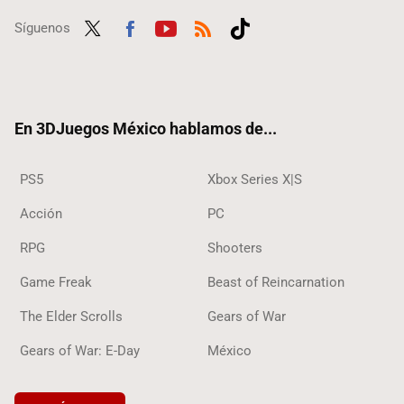
Síguenos
Twit
Fac
Yout
RSS
Tikt
ter
ebo
ube
ok
ok
En 3DJuegos México hablamos de...
PS5
Xbox Series X|S
Acción
PC
RPG
Shooters
Game Freak
Beast of Reincarnation
The Elder Scrolls
Gears of War
Gears of War: E-Day
México