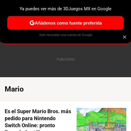
Ya puedes ver más de 3DJuegos MX en Google
ESPECIALES
PS5
NINTENDO SWITCH 2
XBOX SERIES
Añádenos como fuente preferida
Solo necesitas una cuenta de Google
×
Mario
Es el Super Mario Bros. más
pedido para Nintendo
Switch Online: pronto