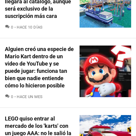
llegará al catálogo, aunque
será exclusivo de la
suscripción más cara
COMENTARIOS
0
HACE 10 DÍAS
Alguien creó una especie de
Mario Kart dentro de un
video de YouTube y se
puede jugar: funciona tan
bien que nadie entiende
cómo lo hicieron posible
COMENTARIOS
0
HACE UN MES
LEGO quiso entrar al
mercado de los 'karts' con
un juego AAA: no le salió la