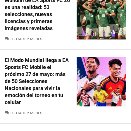
Mundial de EA Sports FC 26
es una realidad: 53
selecciones, nuevas
licencias y primeras
imágenes reveladas
COMENTARIOS
0
HACE 2 MESES
El Modo Mundial llega a EA
Sposts FC Mobile el
próximo 27 de mayo: más
de 50 Selecciones
Nacionales para vivir la
emoción del torneo en tu
celular
COMENTARIOS
0
HACE 2 MESES