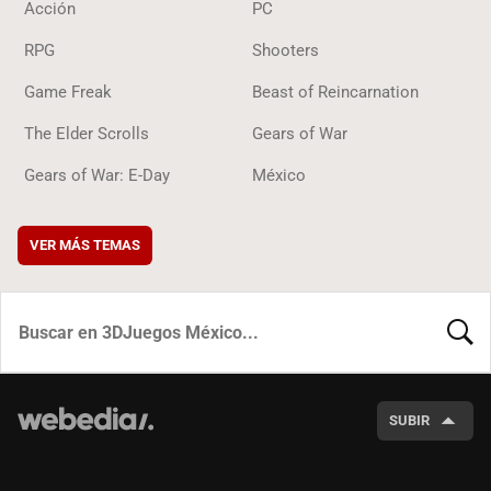
Acción
PC
RPG
Shooters
Game Freak
Beast of Reincarnation
The Elder Scrolls
Gears of War
Gears of War: E-Day
México
VER MÁS TEMAS
BUSCA
SUBIR