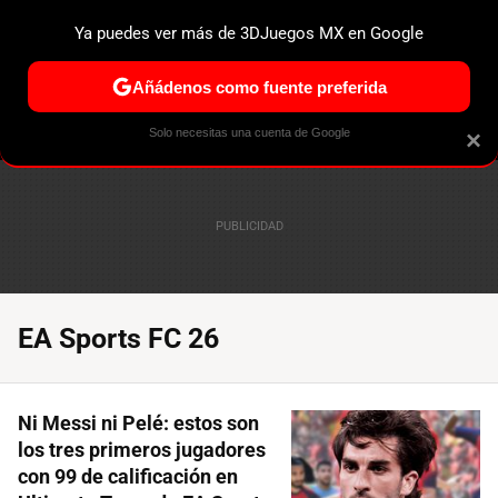
Ya puedes ver más de 3DJuegos MX en Google
ESPECIALES
PS5
NINTENDO SWITCH 2
XBOX SERIES
Añádenos como fuente preferida
Solo necesitas una cuenta de Google
×
EA Sports FC 26
Ni Messi ni Pelé: estos son
los tres primeros jugadores
con 99 de calificación en