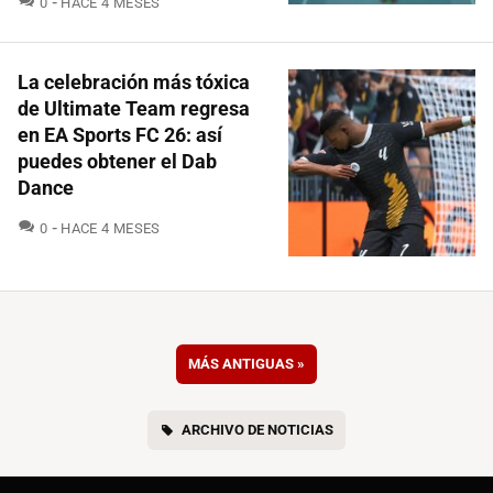
0
HACE 4 MESES
La celebración más tóxica
de Ultimate Team regresa
en EA Sports FC 26: así
puedes obtener el Dab
Dance
COMENTARIOS
0
HACE 4 MESES
MÁS ANTIGUAS
»
ARCHIVO DE NOTICIAS