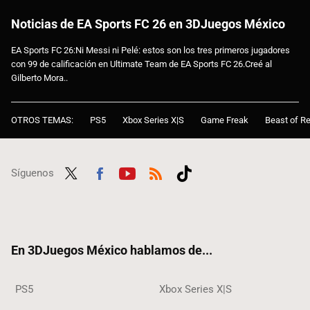
Noticias de EA Sports FC 26 en 3DJuegos México
EA Sports FC 26:Ni Messi ni Pelé: estos son los tres primeros jugadores
con 99 de calificación en Ultimate Team de EA Sports FC 26.Creé al
Gilberto Mora..
OTROS TEMAS:
PS5
Xbox Series X|S
Game Freak
Beast of Re
Síguenos
Twit
Fac
Yout
RSS
Tikt
ter
ebo
ube
ok
ok
En 3DJuegos México hablamos de...
PS5
Xbox Series X|S