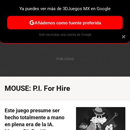
Ya puedes ver más de 3DJuegos MX en Google
ESPECIALES
PS5
NINTENDO SWITCH 2
XBOX SERIES
Añádenos como fuente preferida
Solo necesitas una cuenta de Google
×
MOUSE: P.I. For Hire
Este juego presume ser
hecho totalmente a mano
en plena era de la IA.