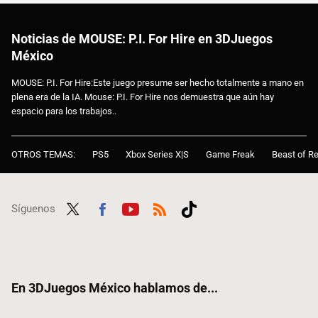
Noticias de MOUSE: P.I. For Hire en 3DJuegos
México
MOUSE: P.I. For Hire:Este juego presume ser hecho totalmente a mano en
plena era de la IA. Mouse: P.I. For Hire nos demuestra que aún hay
espacio para los trabajos..
OTROS TEMAS:
PS5
Xbox Series X|S
Game Freak
Beast of Re
Síguenos
Twit
Fac
Yout
RSS
Tikt
ter
ebo
ube
ok
ok
En 3DJuegos México hablamos de...