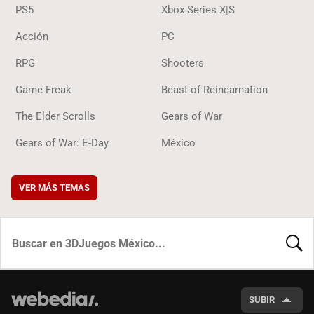
PS5
Xbox Series X|S
Acción
PC
RPG
Shooters
Game Freak
Beast of Reincarnation
The Elder Scrolls
Gears of War
Gears of War: E-Day
México
VER MÁS TEMAS
BUSCA
SUBIR