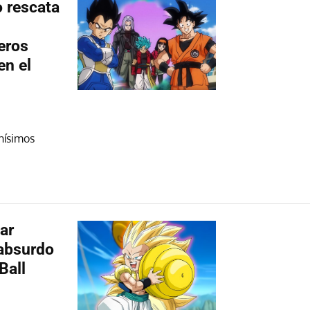
 rescata
eros
en el
hísimos
ar
 absurdo
Ball