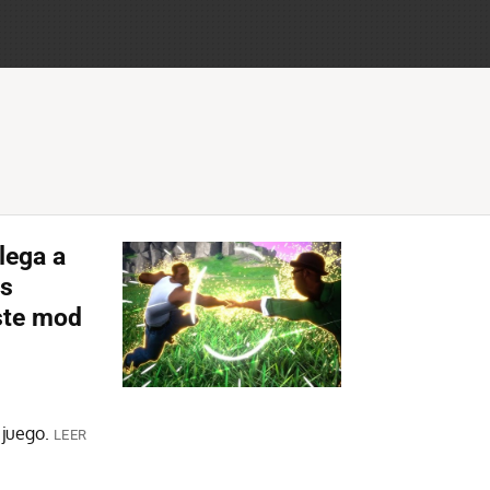
lega a
os
ste mod
 juego.
LEER