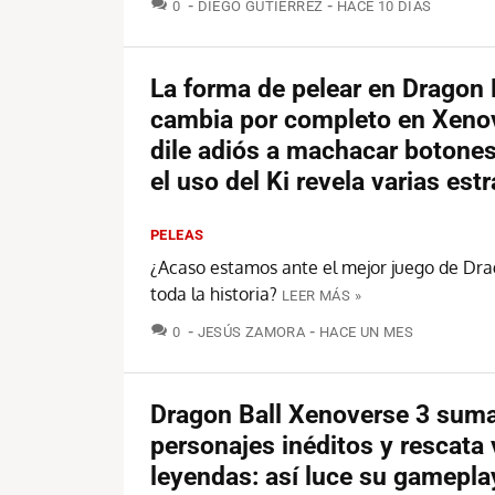
COMENTARIOS
0
DIEGO GUTIÉRREZ
HACE 10 DÍAS
La forma de pelear en Dragon 
cambia por completo en Xenov
dile adiós a machacar botone
el uso del Ki revela varias est
PELEAS
¿Acaso estamos ante el mejor juego de Dra
toda la historia?
LEER MÁS »
COMENTARIOS
0
JESÚS ZAMORA
HACE UN MES
Dragon Ball Xenoverse 3 sum
personajes inéditos y rescata 
leyendas: así luce su gamepla