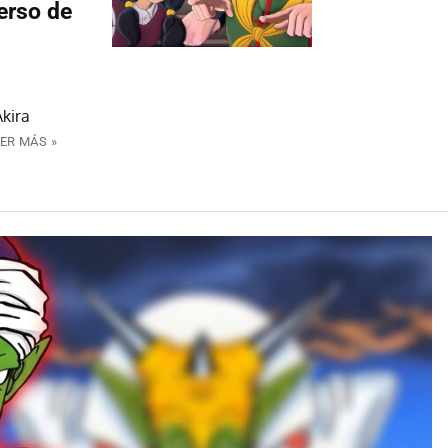
verso de
Akira
ER MÁS »