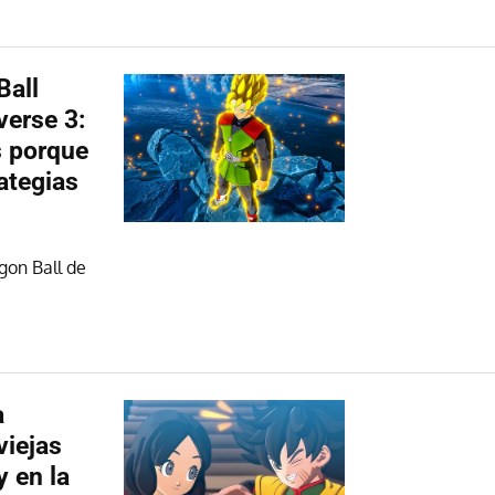
Ball
erse 3:
s porque
rategias
gon Ball de
a
viejas
y en la