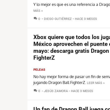
Y lo mejor es que es una referencia a Drago
MÁS »
COMENTARIOS
0
DIEGO GUTIÉRREZ
HACE 3 MESES
Xbox quiere que todos los jug
México aprovechen el puente 
mayo: descarga gratis Dragon 
FighterZ
PELEAS
No hay mejor forma de pasar un fin de sem
jugando Dragon Ball FighterZ.
LEER MÁS »
COMENTARIOS
0
JESÚS ZAMORA
HACE 3 MESES
Un fan de Dragon Ball juega co