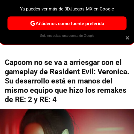
Ya puedes ver más de 3DJuegos MX en Google
ESPECIALES
PS5
NINTENDO SWITCH 2
XBOX SERIES
Añádenos como fuente preferida
Solo necesitas una cuenta de Google
×
Capcom no se va a arriesgar con el
gameplay de Resident Evil: Veronica.
Su desarrollo está en manos del
mismo equipo que hizo los remakes
de RE: 2 y RE: 4