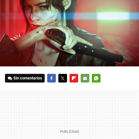
Sin comentarios
FACEBOOK
TWITTER
FLIPBOARD
E-
WHATSAPP
MAIL