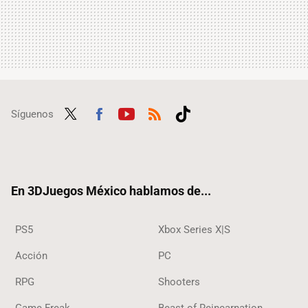
Síguenos
Twit
Fac
Yout
RSS
Tikt
ter
ebo
ube
ok
ok
En 3DJuegos México hablamos de...
PS5
Xbox Series X|S
Acción
PC
RPG
Shooters
Game Freak
Beast of Reincarnation