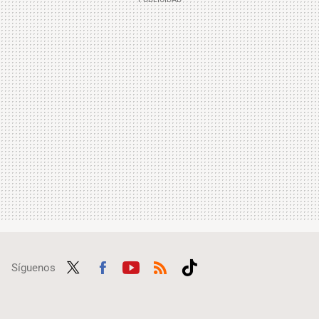
Síguenos
Twit
Fac
Yout
RSS
Tikt
ter
ebo
ube
ok