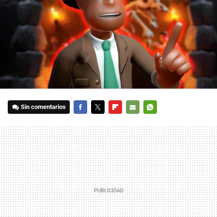
Sin comentarios
FACEBOOK
TWITTER
FLIPBOARD
E-
WHATSAPP
MAIL