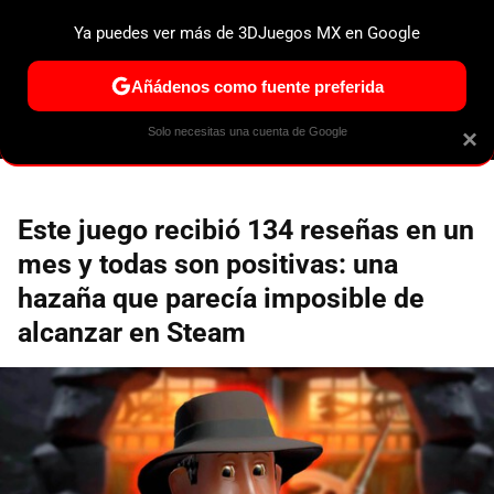
Ya puedes ver más de 3DJuegos MX en Google
MENÚ
NUEVO
Añádenos como fuente preferida
ESPECIALES
PS5
NINTENDO SWITCH 2
XBOX SERIES
Solo necesitas una cuenta de Google
×
Este juego recibió 134 reseñas en un
mes y todas son positivas: una
hazaña que parecía imposible de
alcanzar en Steam