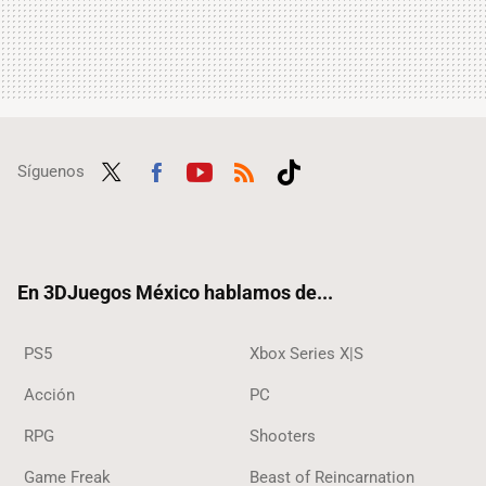
Síguenos
Twit
Fac
Yout
RSS
Tikt
ter
ebo
ube
ok
ok
En 3DJuegos México hablamos de...
PS5
Xbox Series X|S
Acción
PC
RPG
Shooters
Game Freak
Beast of Reincarnation