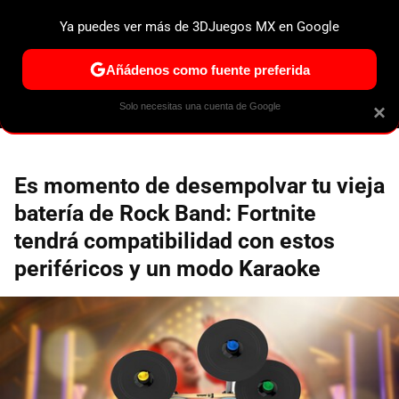
Ya puedes ver más de 3DJuegos MX en Google
ESPECIALES
PS5
NINTENDO SWITCH 2
XBOX SERIES
Añádenos como fuente preferida
Solo necesitas una cuenta de Google
×
Es momento de desempolvar tu vieja
batería de Rock Band: Fortnite
tendrá compatibilidad con estos
periféricos y un modo Karaoke