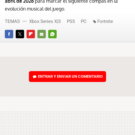
abril de 2026
para marcar el siguiente compás en la
evolución musical del juego.
TEMAS
Xbox Series X|S
PS5
PC
Fortnite
FACEBOOK
TWITTER
FLIPBOARD
E-
WHATSAPP
MAIL
ENTRAR Y ENVIAR UN COMENTARIO