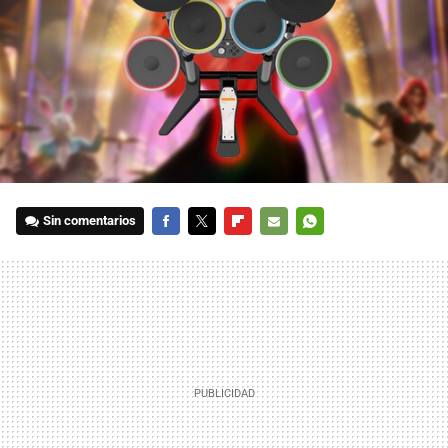
Sin comentarios
FACEBOOK
TWITTER
FLIPBOARD
E-
WHATSAPP
MAIL