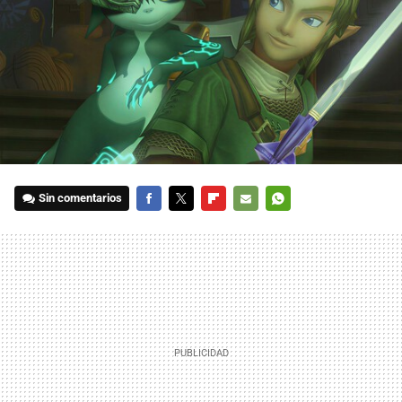
Sin comentarios
FACEBOOK
TWITTER
FLIPBOARD
E-
WHATSAPP
MAIL