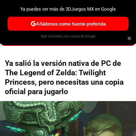
Ya puedes ver más de 3DJuegos MX en Google
ESPECIALES
PS5
NINTENDO SWITCH 2
XBOX SERIES
Añádenos como fuente preferida
Solo necesitas una cuenta de Google
×
Ya salió la versión nativa de PC de
The Legend of Zelda: Twilight
Princess, pero necesitas una copia
oficial para jugarlo