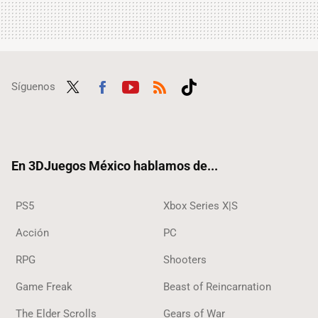
Síguenos
Twit
Fac
Yout
RSS
Tikt
ter
ebo
ube
ok
ok
En 3DJuegos México hablamos de...
PS5
Xbox Series X|S
Acción
PC
RPG
Shooters
Game Freak
Beast of Reincarnation
The Elder Scrolls
Gears of War