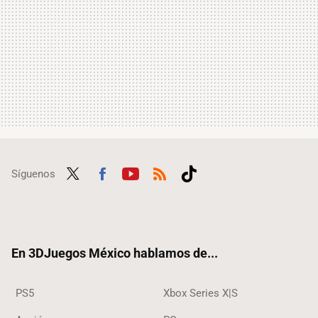
Síguenos
Twit
Fac
Yout
RSS
Tikt
ter
ebo
ube
ok
ok
En 3DJuegos México hablamos de...
PS5
Xbox Series X|S