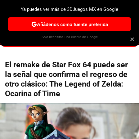
Ya puedes ver más de 3DJuegos MX en Google
ESPECIALES
PS5
NINTENDO SWITCH 2
XBOX SERIES
Añádenos como fuente preferida
Solo necesitas una cuenta de Google
×
El remake de Star Fox 64 puede ser
la señal que confirma el regreso de
otro clásico: The Legend of Zelda:
Ocarina of Time