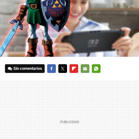
Sin comentarios
FACEBOOK
TWITTER
FLIPBOARD
E-
WHATSAPP
MAIL