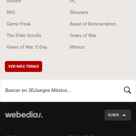
Acción
PC
RPG
Shooters
Game Freak
Beast of Reincarnation
The Elder Scrolls
Gears of War
Gears of War: E-Day
México
VER MÁS TEMAS
BUSCA
SUBIR