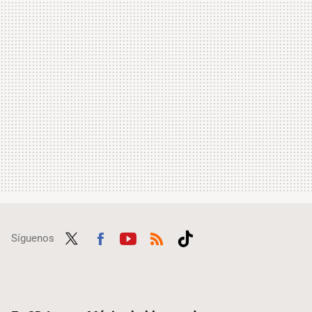
Síguenos
Twit
Fac
Yout
RSS
Tikt
ter
ebo
ube
ok
ok