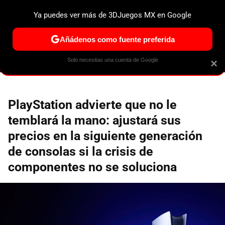
Ya puedes ver más de 3DJuegos MX en Google
ESPECIALES
PS5
NINTENDO SWITCH 2
XBOX SERIES
Añádenos como fuente preferida
Solo necesitas una cuenta de Google
×
PlayStation advierte que no le
temblará la mano: ajustará sus
precios en la siguiente generación
de consolas si la crisis de
componentes no se soluciona