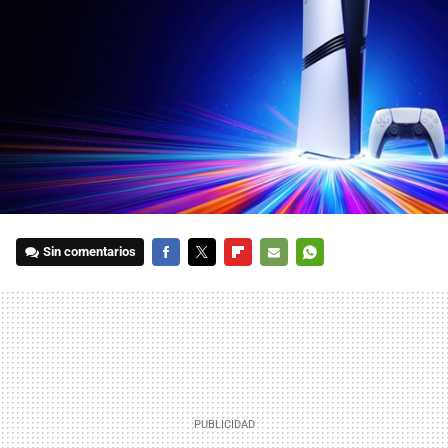
Sin comentarios
FACEBOOK
TWITTER
FLIPBOARD
E-
WHATSAPP
MAIL