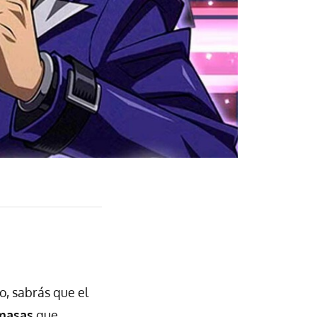
o, sabrás que el
 masas
que