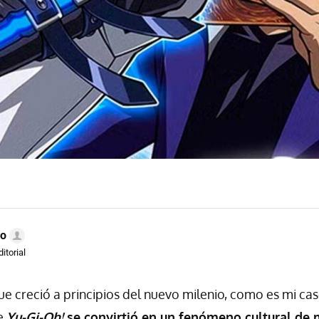
do
itorial
que creció a principios del nuevo milenio, como es mi cas
de
Yu-Gi-Oh!
se convirtió en un fenómeno cultural de