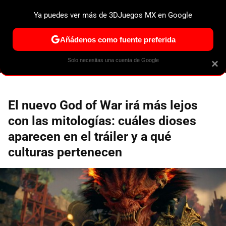
Ya puedes ver más de 3DJuegos MX en Google
ESPECIALES
PS5
NINTENDO SWITCH 2
XBOX SERIES
Añádenos como fuente preferida
Solo necesitas una cuenta de Google
×
El nuevo God of War irá más lejos
con las mitologías: cuáles dioses
aparecen en el tráiler y a qué
culturas pertenecen