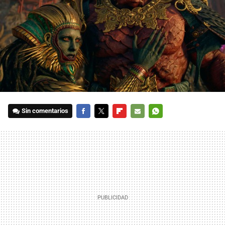
Sin comentarios
FACEBOOK
TWITTER
FLIPBOARD
E-
WHATSAPP
MAIL