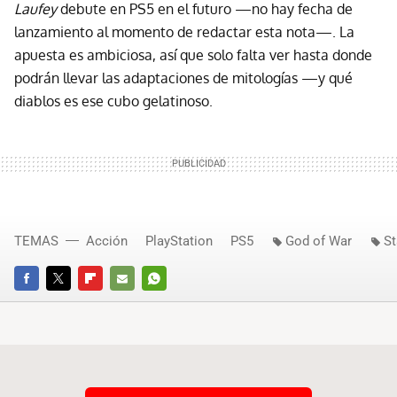
Laufey
debute en PS5 en el futuro —no hay fecha de
lanzamiento al momento de redactar esta nota—. La
apuesta es ambiciosa, así que solo falta ver hasta donde
podrán llevar las adaptaciones de mitologías —y qué
diablos es ese cubo gelatinoso.
TEMAS
Acción
PlayStation
PS5
God of War
St
FACEBOOK
TWITTER
FLIPBOARD
E-
WHATSAPP
MAIL