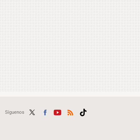
Síguenos
Twit
Fac
Yout
RSS
Tikt
ter
ebo
ube
ok