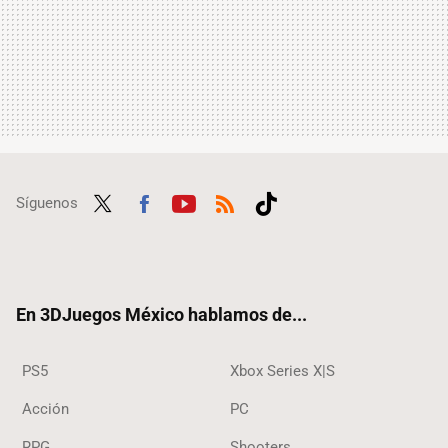
Síguenos
Twit
Fac
Yout
RSS
Tikt
ter
ebo
ube
ok
ok
En 3DJuegos México hablamos de...
PS5
Xbox Series X|S
Acción
PC
RPG
Shooters