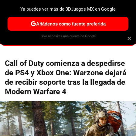
Ya puedes ver más de 3DJuegos MX en Google
ESPECIALES
PS5
NINTENDO SWITCH 2
XBOX SERIES
Añádenos como fuente preferida
Solo necesitas una cuenta de Google
×
Call of Duty comienza a despedirse
de PS4 y Xbox One: Warzone dejará
de recibir soporte tras la llegada de
Modern Warfare 4