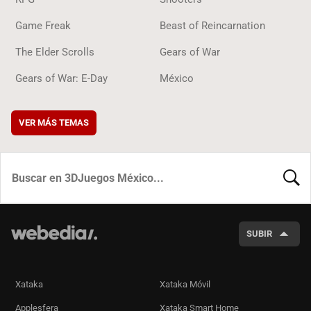
Game Freak
Beast of Reincarnation
The Elder Scrolls
Gears of War
Gears of War: E-Day
México
VER MÁS TEMAS
BUSCA
SUBIR
Xataka
Xataka Móvil
Applesfera
Xataka Smart Home