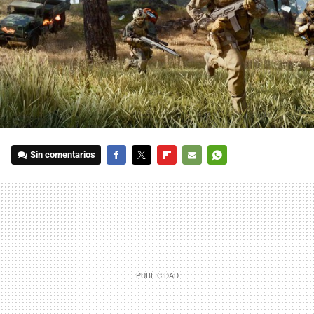
Sin comentarios
FACEBOOK
TWITTER
FLIPBOARD
E-
WHATSAPP
MAIL