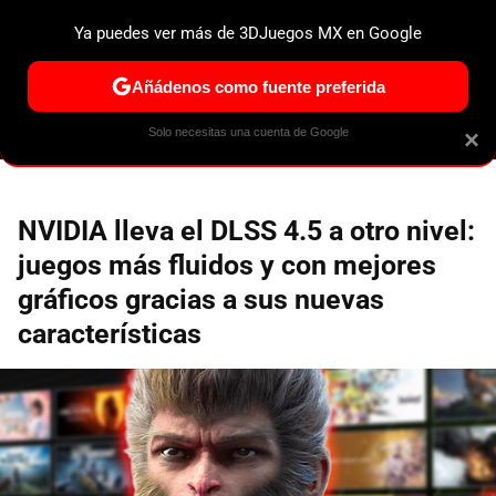
Ya puedes ver más de 3DJuegos MX en Google
ESPECIALES
PS5
NINTENDO SWITCH 2
XBOX SERIES
Añádenos como fuente preferida
Solo necesitas una cuenta de Google
×
NVIDIA lleva el DLSS 4.5 a otro nivel:
juegos más fluidos y con mejores
gráficos gracias a sus nuevas
características