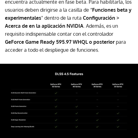
encuentra actualmente en fase beta. Para habilitarla, los
usuarios deben dirigirse a la casilla de “
Funciones beta y
experimentales
" dentro de la ruta
Configuración >
Acerca de en la aplicación NVIDIA
. Además, es un
requisito indispensable contar con el controlador
GeForce Game Ready 595.97 WHQL o posterior
para
acceder a todo el despliegue de funciones.