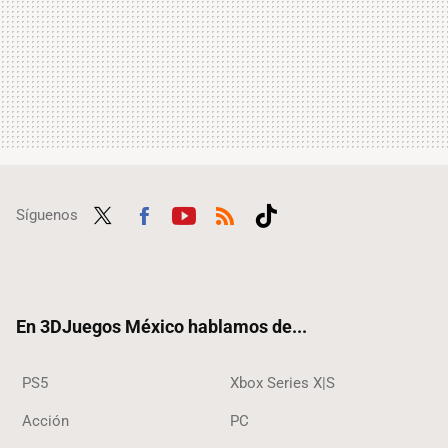
Síguenos
Twit
Fac
Yout
RSS
Tikt
ter
ebo
ube
ok
ok
En 3DJuegos México hablamos de...
PS5
Xbox Series X|S
Acción
PC