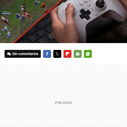
Sin comentarios
FACEBOOK
TWITTER
FLIPBOARD
E-
WHATSAPP
MAIL