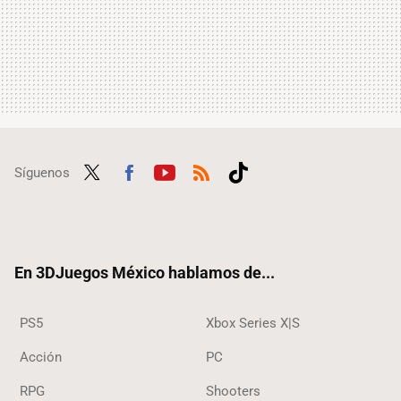
Síguenos
Twit
Fac
Yout
RSS
Tikt
ter
ebo
ube
ok
ok
En 3DJuegos México hablamos de...
PS5
Xbox Series X|S
Acción
PC
RPG
Shooters