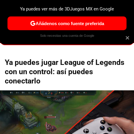
Ya puedes ver más de 3DJuegos MX en Google
ESPECIALES
PS5
NINTENDO SWITCH 2
XBOX SERIES
Añádenos como fuente preferida
Solo necesitas una cuenta de Google
×
Ya puedes jugar League of Legends
con un control: así puedes
conectarlo