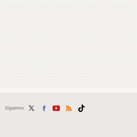
Síguenos
Twit
Fac
Yout
RSS
Tikt
ter
ebo
ube
ok
ok