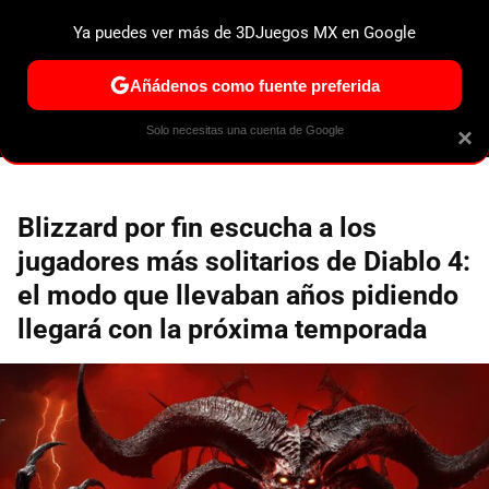
Ya puedes ver más de 3DJuegos MX en Google
ESPECIALES
PS5
NINTENDO SWITCH 2
XBOX SERIES
Añádenos como fuente preferida
Solo necesitas una cuenta de Google
×
Blizzard por fin escucha a los
jugadores más solitarios de Diablo 4:
el modo que llevaban años pidiendo
llegará con la próxima temporada