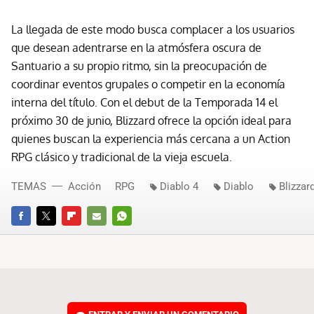
La llegada de este modo busca complacer a los usuarios
que desean adentrarse en la atmósfera oscura de
Santuario a su propio ritmo, sin la preocupación de
coordinar eventos grupales o competir en la economía
interna del título. Con el debut de la Temporada 14 el
próximo 30 de junio, Blizzard ofrece la opción ideal para
quienes buscan la experiencia más cercana a un Action
RPG clásico y tradicional de la vieja escuela.
TEMAS
Acción
RPG
Diablo 4
Diablo
Blizzar
FACEBOOK
TWITTER
FLIPBOARD
E-
WHATSAPP
MAIL