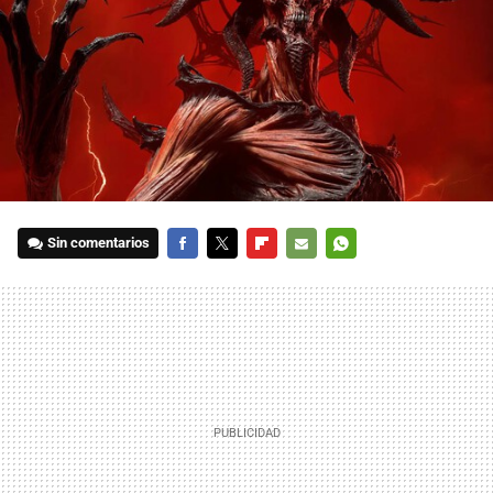
Sin comentarios
FACEBOOK
TWITTER
FLIPBOARD
E-
WHATSAPP
MAIL