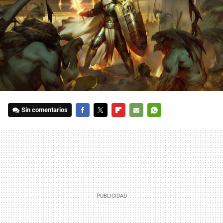
Sin comentarios
FACEBOOK
TWITTER
FLIPBOARD
E-
WHATSAPP
MAIL