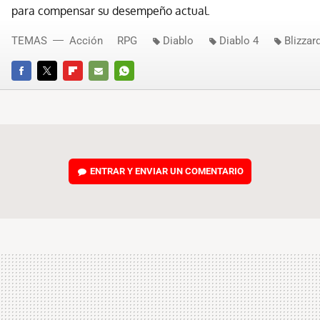
para compensar su desempeño actual.
TEMAS
Acción
RPG
Diablo
Diablo 4
Blizzar
FACEBOOK
TWITTER
FLIPBOARD
E-
WHATSAPP
MAIL
ENTRAR Y ENVIAR UN COMENTARIO