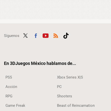
Síguenos
Twit
Fac
Yout
RSS
Tikt
ter
ebo
ube
ok
ok
En 3DJuegos México hablamos de...
PS5
Xbox Series X|S
Acción
PC
RPG
Shooters
Game Freak
Beast of Reincarnation