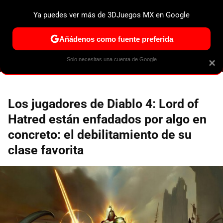
Ya puedes ver más de 3DJuegos MX en Google
ESPECIALES
PS5
NINTENDO SWITCH 2
XBOX SERIES
Añádenos como fuente preferida
Solo necesitas una cuenta de Google
×
Los jugadores de Diablo 4: Lord of
Hatred están enfadados por algo en
concreto: el debilitamiento de su
clase favorita