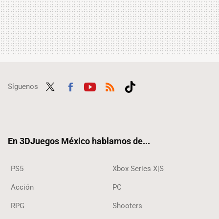
Síguenos
Twit
Fac
Yout
RSS
Tikt
ter
ebo
ube
ok
ok
En 3DJuegos México hablamos de...
PS5
Xbox Series X|S
Acción
PC
RPG
Shooters