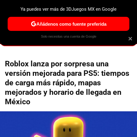
Ya puedes ver más de 3DJuegos MX en Google
ESPECIALES
PS5
NINTENDO SWITCH 2
XBOX SERIES
Añádenos como fuente preferida
Solo necesitas una cuenta de Google
×
Roblox lanza por sorpresa una
versión mejorada para PS5: tiempos
de carga más rápido, mapas
mejorados y horario de llegada en
México