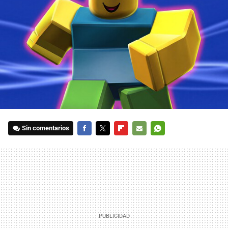
Sin comentarios
FACEBOOK
TWITTER
FLIPBOARD
E-
WHATSAPP
MAIL