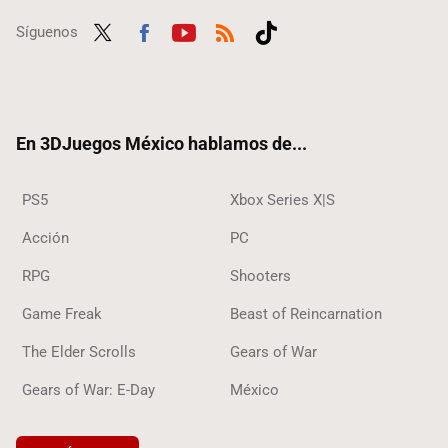
Síguenos
Twit
Fac
Yout
RSS
Tikt
ter
ebo
ube
ok
ok
En 3DJuegos México hablamos de...
PS5
Xbox Series X|S
Acción
PC
RPG
Shooters
Game Freak
Beast of Reincarnation
The Elder Scrolls
Gears of War
Gears of War: E-Day
México