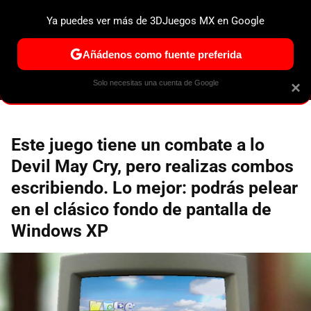
Ya puedes ver más de 3DJuegos MX en Google
ESPECIALES
PS5
NINTENDO SWITCH 2
XBOX SERIES
Añádenos como fuente preferida
Solo necesitas una cuenta de Google
×
Este juego tiene un combate a lo
Devil May Cry, pero realizas combos
escribiendo. Lo mejor: podrás pelear
en el clásico fondo de pantalla de
Windows XP