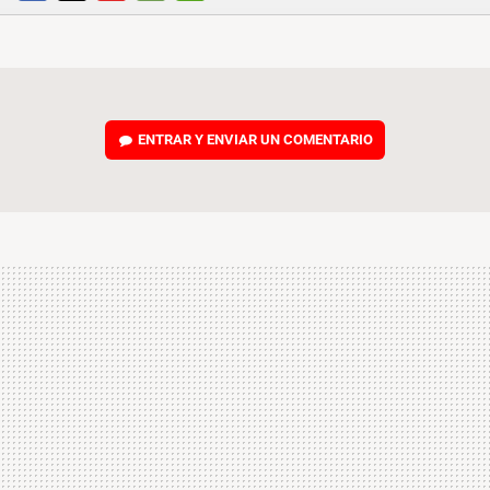
FACEBOOK
TWITTER
FLIPBOARD
E-
WHATSAPP
MAIL
ENTRAR Y ENVIAR UN COMENTARIO