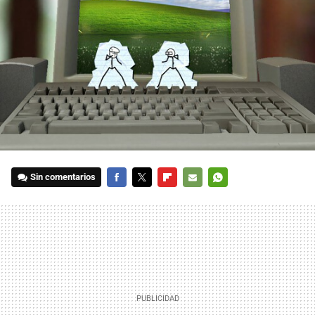
Sin comentarios
FACEBOOK
TWITTER
FLIPBOARD
E-
WHATSAPP
MAIL