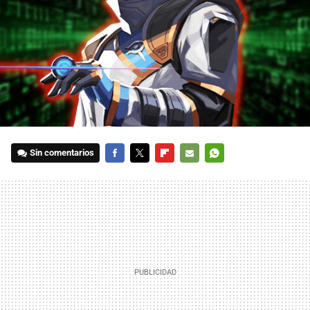
Sin comentarios
FACEBOOK
TWITTER
FLIPBOARD
E-
WHATSAPP
MAIL