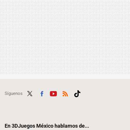
Síguenos
Twit
Fac
Yout
RSS
Tikt
ter
ebo
ube
ok
ok
En 3DJuegos México hablamos de...