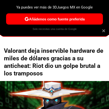
Ya puedes ver más de 3DJuegos MX en Google
ESPECIALES
PS5
NINTENDO SWITCH 2
XBOX SERIES
Añádenos como fuente preferida
Solo necesitas una cuenta de Google
×
Valorant deja inservible hardware de
miles de dólares gracias a su
anticheat: Riot dio un golpe brutal a
los tramposos