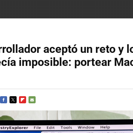
rollador aceptó un reto y l
cía imposible: portear M
FACEBOOK
TWITTER
FLIPBOARD
E-
MAIL