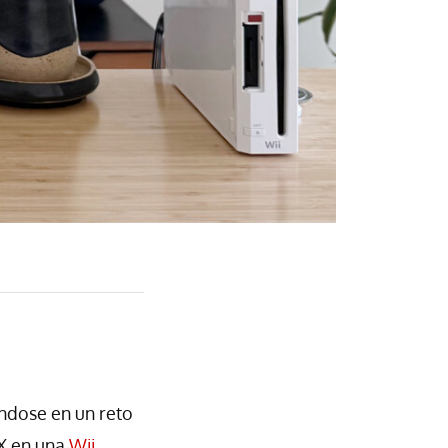
ndose en un reto
 X en una
Wii