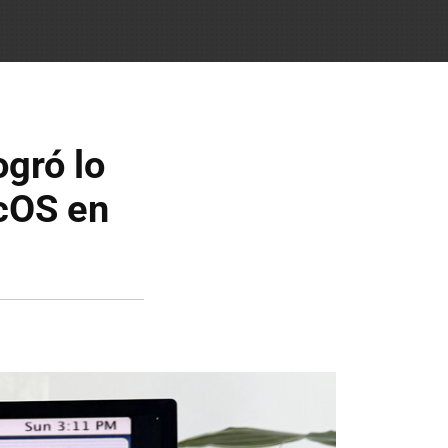
ogró lo
acOS en