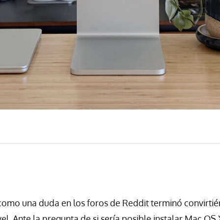
omo una duda en los foros de Reddit terminó convirtié
vel. Ante la pregunta de si sería posible instalar Mac OS