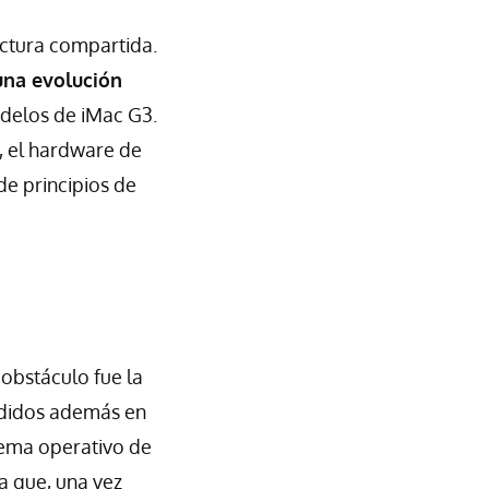
ectura compartida.
una evolución
delos de iMac G3.
l, el hardware de
e principios de
obstáculo fue la
ididos además en
tema operativo de
ra que, una vez