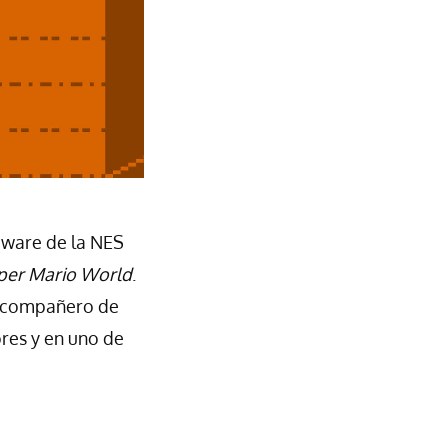
rdware de la NES
per Mario World
.
vo compañero de
ores y en uno de