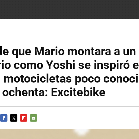
de que Mario montara a un
io como Yoshi se inspiró e
 motocicletas poco conoc
 ochenta: Excitebike
FACEBOOK
TWITTER
FLIPBOARD
E-
MAIL