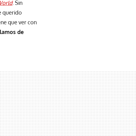
World
. Sin
e querido
ene que ver con
lamos de