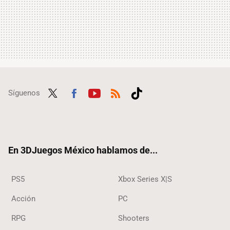
Síguenos
Twit
Fac
Yout
RSS
Tikt
ter
ebo
ube
ok
ok
En 3DJuegos México hablamos de...
PS5
Xbox Series X|S
Acción
PC
RPG
Shooters