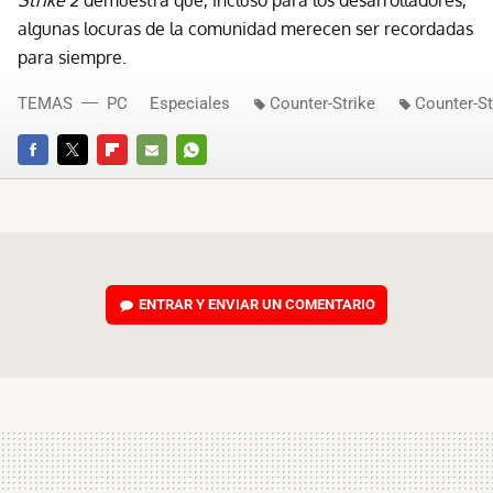
Strike 2
demuestra que, incluso para los desarrolladores,
algunas locuras de la comunidad merecen ser recordadas
para siempre.
TEMAS
PC
Especiales
Counter-Strike
Counter-St
FACEBOOK
TWITTER
FLIPBOARD
E-
WHATSAPP
MAIL
ENTRAR Y ENVIAR UN COMENTARIO