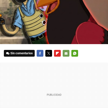
Sin comentarios
FACEBOOK
TWITTER
FLIPBOARD
E-
WHATSAPP
MAIL