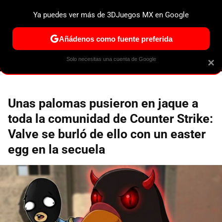
Ya puedes ver más de 3DJuegos MX en Google
ESPECIALES
PS5
NINTENDO SWITCH 2
XBOX SERIES
Añádenos como fuente preferida
Solo necesitas una cuenta de Google
×
Unas palomas pusieron en jaque a
toda la comunidad de Counter Strike:
Valve se burló de ello con un easter
egg en la secuela