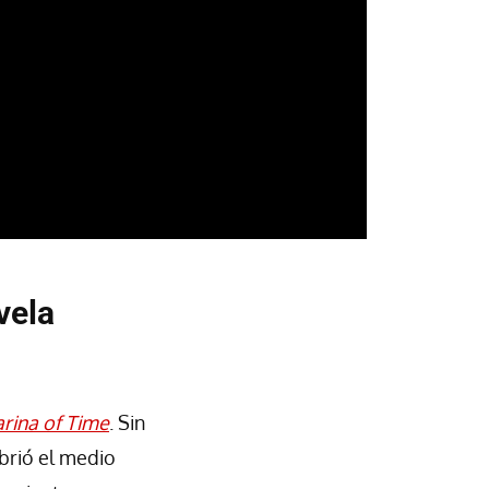
vela
rina of Time
. Sin
brió el medio