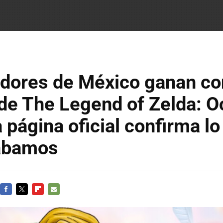
adores de México ganan co
e The Legend of Zelda: Oc
 página oficial confirma lo
ábamos
FACEBOOK
TWITTER
FLIPBOARD
E-
MAIL