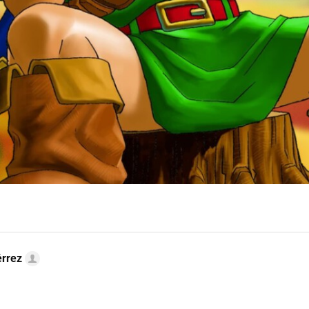
érrez