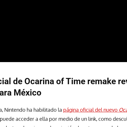
cial de Ocarina of Time remake re
para México
a, Nintendo ha habilitado la
página oficial del nuevo
Oca
puede acceder a ella por medio de un link, como descu