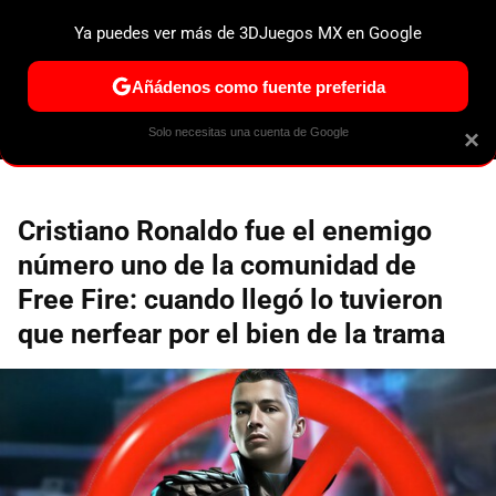
Ya puedes ver más de 3DJuegos MX en Google
ESPECIALES
PS5
NINTENDO SWITCH 2
XBOX SERIES
Añádenos como fuente preferida
Solo necesitas una cuenta de Google
×
Cristiano Ronaldo fue el enemigo
número uno de la comunidad de
Free Fire: cuando llegó lo tuvieron
que nerfear por el bien de la trama