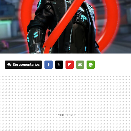
Sin comentarios
FACEBOOK
TWITTER
FLIPBOARD
E-
WHATSAPP
MAIL