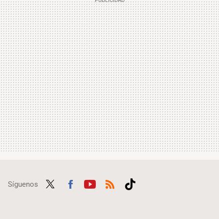
Síguenos
Twit
Fac
Yout
RSS
Tikt
ter
ebo
ube
ok