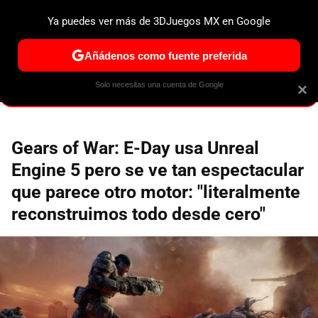
Ya puedes ver más de 3DJuegos MX en Google
ESPECIALES
PS5
NINTENDO SWITCH 2
XBOX SERIES
Añádenos como fuente preferida
Solo necesitas una cuenta de Google
×
Gears of War: E-Day usa Unreal
Engine 5 pero se ve tan espectacular
que parece otro motor: "literalmente
reconstruimos todo desde cero"