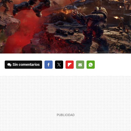
Sin comentarios
FACEBOOK
TWITTER
FLIPBOARD
E-
WHATSAPP
MAIL