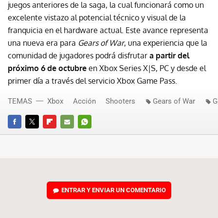
juegos anteriores de la saga, la cual funcionará como un
excelente vistazo al potencial técnico y visual de la
franquicia en el hardware actual. Este avance representa
una nueva era para
Gears of War
, una experiencia que la
comunidad de jugadores podrá disfrutar
a partir del
próximo 6 de octubre
en Xbox Series X|S, PC y desde el
primer día a través del servicio Xbox Game Pass.
TEMAS
Xbox
Acción
Shooters
Gears of War
G
FACEBOOK
TWITTER
FLIPBOARD
E-
WHATSAPP
MAIL
ENTRAR Y ENVIAR UN COMENTARIO