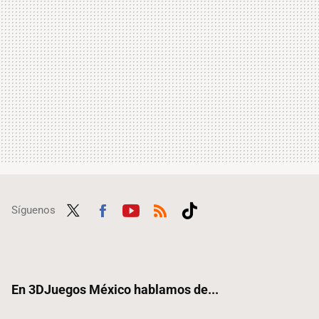
Síguenos
Twit
Fac
Yout
RSS
Tikt
ter
ebo
ube
ok
ok
En 3DJuegos México hablamos de...