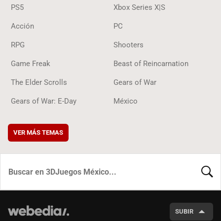
PS5
Xbox Series X|S
Acción
PC
RPG
Shooters
Game Freak
Beast of Reincarnation
The Elder Scrolls
Gears of War
Gears of War: E-Day
México
VER MÁS TEMAS
BUSCA
SUBIR