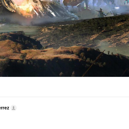
érrez