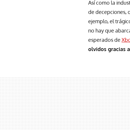
Así como la indus
de decepciones, q
ejemplo, el trági
no hay que abarca
esperados de
Xb
olvidos gracias 