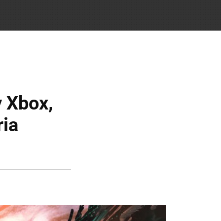
 Xbox,
ria