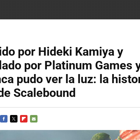
gido por Hideki Kamiya y
lado por Platinum Games y
ca pudo ver la luz: la histo
 de Scalebound
FACEBOOK
TWITTER
FLIPBOARD
E-
MAIL