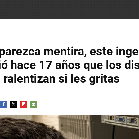
arezca mentira, este inge
ó hace 17 años que los di
 ralentizan si les gritas
FACEBOOK
TWITTER
FLIPBOARD
E-
MAIL