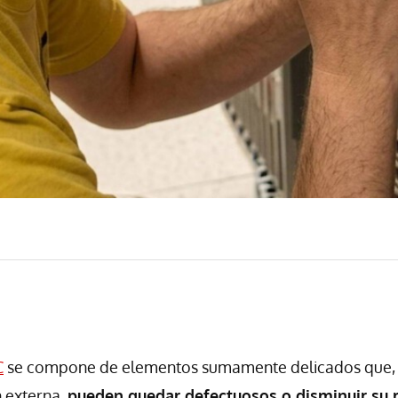
C
se compone de elementos sumamente delicados que, 
 externa,
pueden quedar defectuosos o disminuir su 