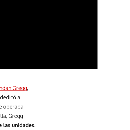
ndan Gregg
,
 dedicó a
ue operaba
lla, Gregg
 las unidades.