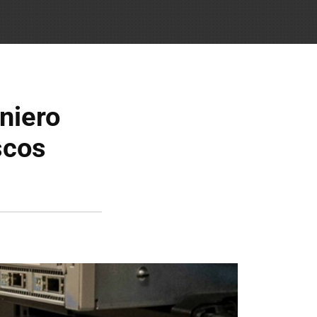
niero
scos