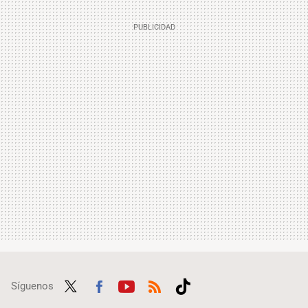
Síguenos
Twit
Fac
Yout
RSS
Tikt