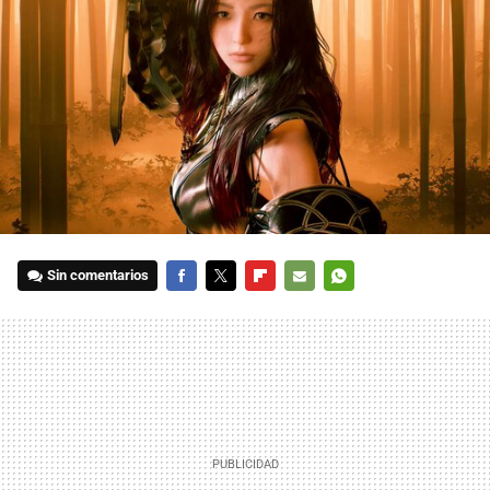
Sin comentarios
FACEBOOK
TWITTER
FLIPBOARD
E-
WHATSAPP
MAIL