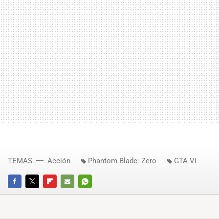
TEMAS
Acción
Phantom Blade: Zero
GTA VI
FACEBOOK
TWITTER
FLIPBOARD
E-
WHATSAPP
MAIL