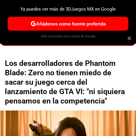
Ya puedes ver más de 3DJuegos MX en Google
ESPECIALES
PS5
NINTENDO SWITCH 2
XBOX SERIES
Añádenos como fuente preferida
Solo necesitas una cuenta de Google
×
Los desarrolladores de Phantom
Blade: Zero no tienen miedo de
sacar su juego cerca del
lanzamiento de GTA VI: "ni siquiera
pensamos en la competencia"