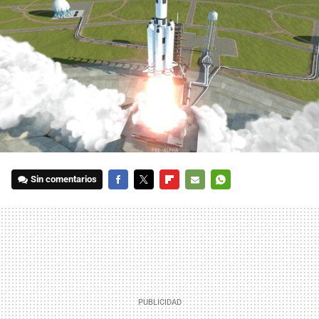
Sin comentarios
FACEBOOK
TWITTER
FLIPBOARD
E-
WHATSAPP
MAIL