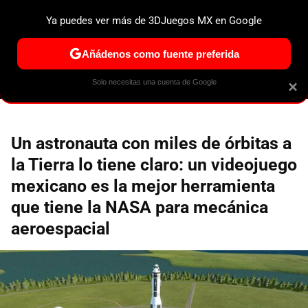
Ya puedes ver más de 3DJuegos MX en Google
ESPECIALES
PS5
NINTENDO SWITCH 2
XBOX SERIES
Añádenos como fuente preferida
Solo necesitas una cuenta de Google
×
Un astronauta con miles de órbitas a
la Tierra lo tiene claro: un videojuego
mexicano es la mejor herramienta
que tiene la NASA para mecánica
aeroespacial