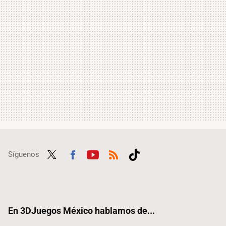
Síguenos
Twit
Fac
Yout
RSS
Tikt
ter
ebo
ube
ok
ok
En 3DJuegos México hablamos de...