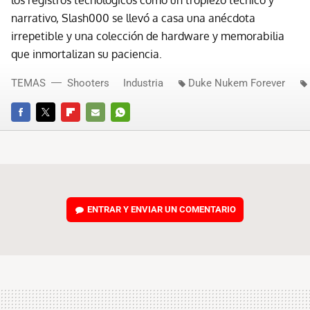
los registros tecnológicos como un tropiezo técnico y
narrativo, Slash000 se llevó a casa una anécdota
irrepetible y una colección de hardware y memorabilia
que inmortalizan su paciencia.
TEMAS
Shooters
Industria
Duke Nukem Forever
FACEBOOK
TWITTER
FLIPBOARD
E-
WHATSAPP
MAIL
ENTRAR Y ENVIAR UN COMENTARIO