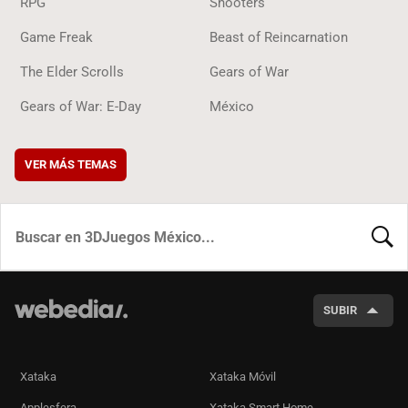
RPG
Shooters
Game Freak
Beast of Reincarnation
The Elder Scrolls
Gears of War
Gears of War: E-Day
México
VER MÁS TEMAS
BUSCA
SUBIR
Xataka
Xataka Móvil
Applesfera
Xataka Smart Home