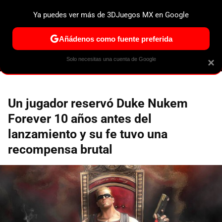
Ya puedes ver más de 3DJuegos MX en Google
ESPECIALES
PS5
NINTENDO SWITCH 2
XBOX SERIES
Añádenos como fuente preferida
Solo necesitas una cuenta de Google
×
Un jugador reservó Duke Nukem
Forever 10 años antes del
lanzamiento y su fe tuvo una
recompensa brutal