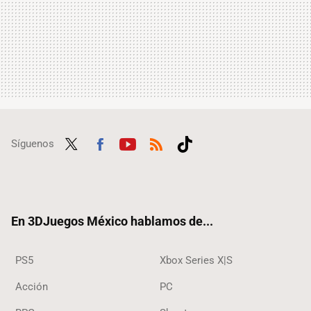
Síguenos
Twit
Fac
Yout
RSS
Tikt
ter
ebo
ube
ok
ok
En 3DJuegos México hablamos de...
PS5
Xbox Series X|S
Acción
PC