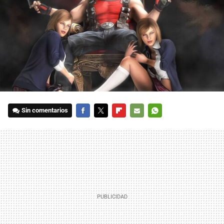
Sin comentarios
FACEBOOK
TWITTER
FLIPBOARD
E-
WHATSAPP
MAIL