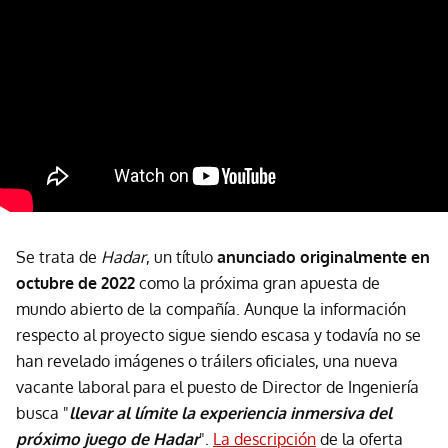
Se trata de
Hadar
, un título
anunciado originalmente en
octubre de 2022
como la próxima gran apuesta de
mundo abierto de la compañía. Aunque la información
respecto al proyecto sigue siendo escasa y todavía no se
han revelado imágenes o tráilers oficiales, una nueva
vacante laboral para el puesto de Director de Ingeniería
busca "
llevar al límite la experiencia inmersiva del
próximo juego de Hadar
".
La descripción
de la oferta