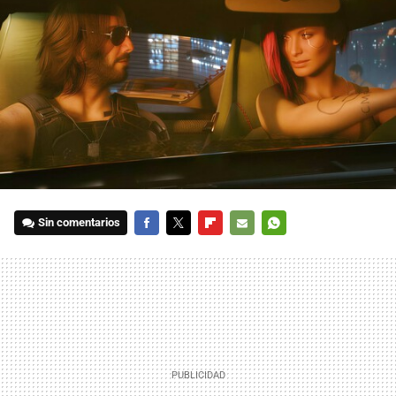
Sin comentarios
FACEBOOK
TWITTER
FLIPBOARD
E-
WHATSAPP
MAIL