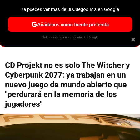
Ya puedes ver más de 3DJuegos MX en Google
ESPECIALES
PS5
NINTENDO SWITCH 2
XBOX SERIES
Añádenos como fuente preferida
Solo necesitas una cuenta de Google
×
CD Projekt no es solo The Witcher y
Cyberpunk 2077: ya trabajan en un
nuevo juego de mundo abierto que
"perdurará en la memoria de los
jugadores"