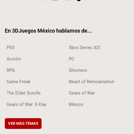
Twit
Fac
Yout
RSS
Tikt
ter
ebo
ube
ok
ok
En 3DJuegos México hablamos de...
PS5
Xbox Series X|S
Acción
PC
RPG
Shooters
Game Freak
Beast of Reincarnation
The Elder Scrolls
Gears of War
Gears of War: E-Day
México
VER MÁS TEMAS