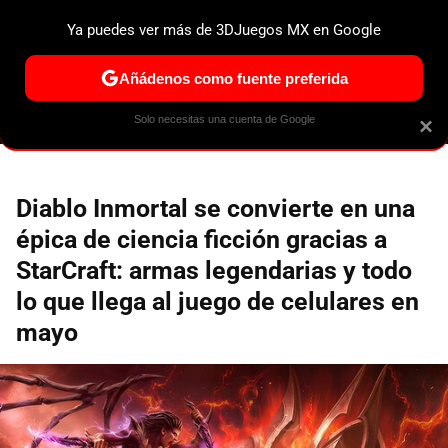
Ya puedes ver más de 3DJuegos MX en Google
ESPECIALES
PS5
NINTENDO SWITCH 2
XBOX SERIES
Añádenos como fuente preferida
Solo necesitas una cuenta de Google
×
Diablo Inmortal se convierte en una
épica de ciencia ficción gracias a
StarCraft: armas legendarias y todo
lo que llega al juego de celulares en
mayo