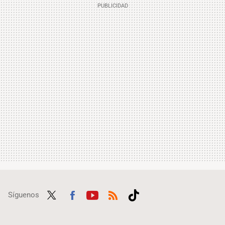
Síguenos
Twit
Fac
Yout
RSS
Tikt