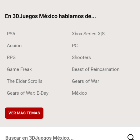
ter
ebo
ube
ok
ok
En 3DJuegos México hablamos de...
PS5
Xbox Series X|S
Acción
PC
RPG
Shooters
Game Freak
Beast of Reincarnation
The Elder Scrolls
Gears of War
Gears of War: E-Day
México
VER MÁS TEMAS