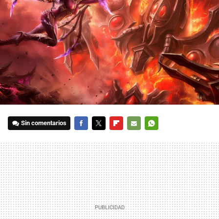
Sin comentarios
FACEBOOK
TWITTER
FLIPBOARD
E-
WHATSAPP
MAIL