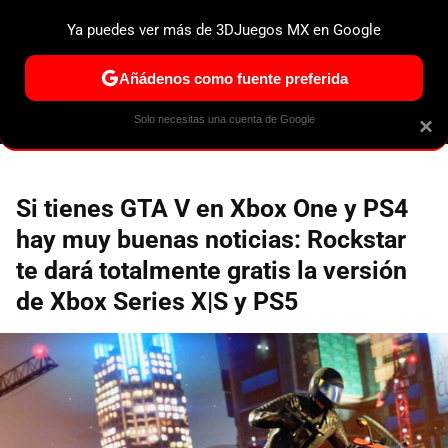
Ya puedes ver más de 3DJuegos MX en Google
ESPECIALES
PS5
NINTENDO SWITCH 2
XBOX SERIES
Añádenos como fuente preferida
Solo necesitas una cuenta de Google
×
Si tienes GTA V en Xbox One y PS4
hay muy buenas noticias: Rockstar
te dará totalmente gratis la versión
de Xbox Series X|S y PS5