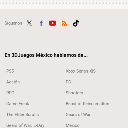
Síguenos
Twit
Fac
Yout
RSS
Tikt
ter
ebo
ube
ok
ok
En 3DJuegos México hablamos de...
PS5
Xbox Series X|S
Acción
PC
RPG
Shooters
Game Freak
Beast of Reincarnation
The Elder Scrolls
Gears of War
Gears of War: E-Day
México