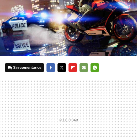
Sin comentarios
FACEBOOK
TWITTER
FLIPBOARD
E-
WHATSAPP
MAIL