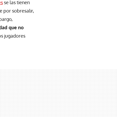
es
se las tienen
e por sobresalir,
bargo,
idad que no
los jugadores