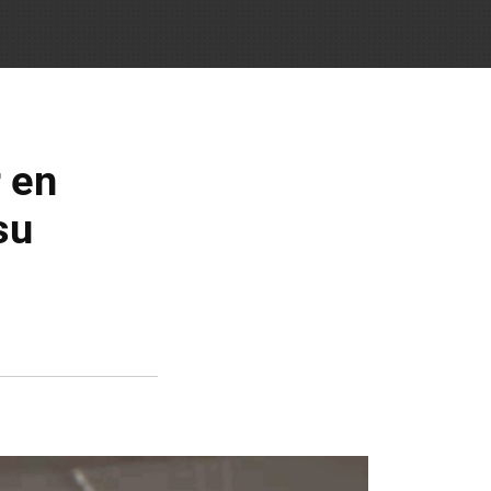
r en
su