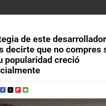
tegia de este desarrollado
s decirte que no compres 
u popularidad creció
cialmente
FACEBOOK
TWITTER
FLIPBOARD
E-
MAIL