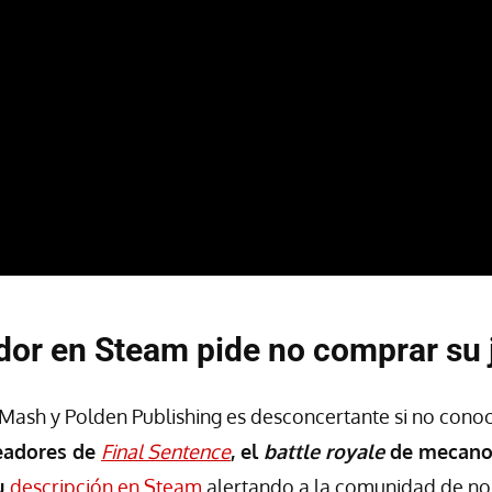
dor en Steam pide no comprar su
 Mash y Polden Publishing es desconcertante si no conoc
eadores de
Final Sentence
, el
battle royale
de mecanog
u
descripción en Steam
alertando a la comunidad de no