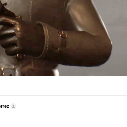
érrez