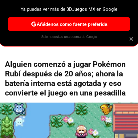
Ya puedes ver más de 3DJuegos MX en Google
ESPECIALES
PS5
NINTENDO SWITCH 2
XBOX SERIES
Añádenos como fuente preferida
Solo necesitas una cuenta de Google
×
Alguien comenzó a jugar Pokémon
Rubí después de 20 años; ahora la
batería interna está agotada y eso
convierte el juego en una pesadilla