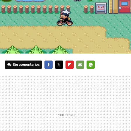
Sin comentarios
FACEBOOK
TWITTER
FLIPBOARD
E-
WHATSAPP
MAIL