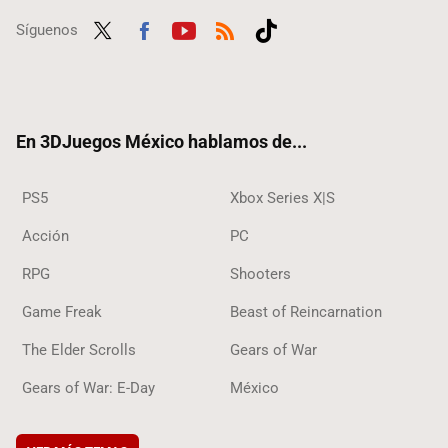
Síguenos
Twit
Fac
Yout
RSS
Tikt
ter
ebo
ube
ok
ok
En 3DJuegos México hablamos de...
PS5
Xbox Series X|S
Acción
PC
RPG
Shooters
Game Freak
Beast of Reincarnation
The Elder Scrolls
Gears of War
Gears of War: E-Day
México