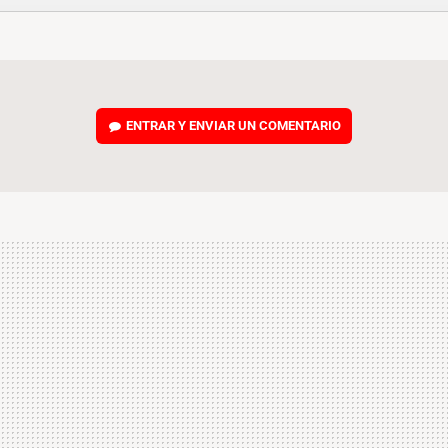
FACEBOOK
TWITTER
FLIPBOARD
E-
WHATSAPP
MAIL
ENTRAR Y ENVIAR UN COMENTARIO