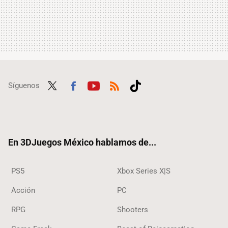
Síguenos
Twit
Fac
Yout
RSS
Tikt
ter
ebo
ube
ok
ok
En 3DJuegos México hablamos de...
PS5
Xbox Series X|S
Acción
PC
RPG
Shooters