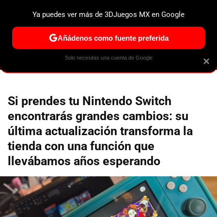
Ya puedes ver más de 3DJuegos MX en Google
ESPECIALES
PS5
NINTENDO SWITCH 2
XBOX SERIES
Añádenos como fuente preferida
Solo necesitas una cuenta de Google
×
Si prendes tu Nintendo Switch
encontrarás grandes cambios: su
última actualización transforma la
tienda con una función que
llevábamos años esperando