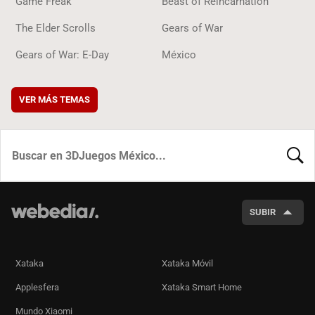
Game Freak
Beast of Reincarnation
The Elder Scrolls
Gears of War
Gears of War: E-Day
México
VER MÁS TEMAS
BUSCA
SUBIR
Xataka
Xataka Móvil
Applesfera
Xataka Smart Home
Mundo Xiaomi