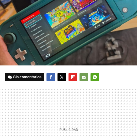
Sin comentarios
FACEBOOK
TWITTER
FLIPBOARD
E-
WHATSAPP
MAIL