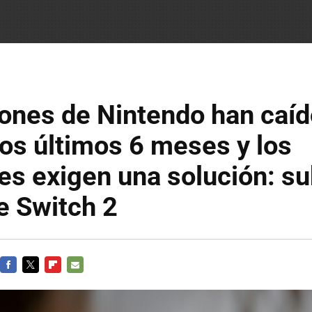
ones de Nintendo han caíd
os últimos 6 meses y los
es exigen una solución: sub
e Switch 2
FACEBOOK
TWITTER
FLIPBOARD
E-
MAIL