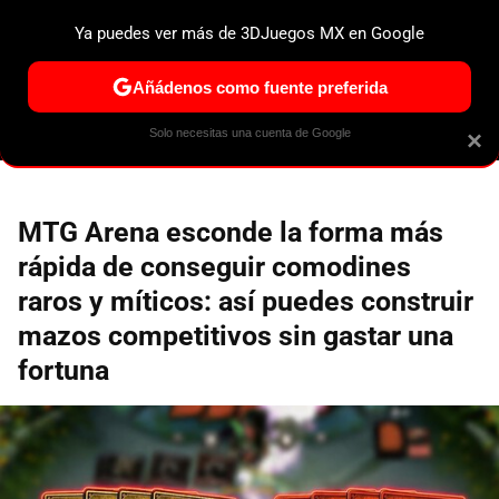
Ya puedes ver más de 3DJuegos MX en Google
ESPECIALES
PS5
NINTENDO SWITCH 2
XBOX SERIES
Añádenos como fuente preferida
Solo necesitas una cuenta de Google
×
MTG Arena esconde la forma más
rápida de conseguir comodines
raros y míticos: así puedes construir
mazos competitivos sin gastar una
fortuna