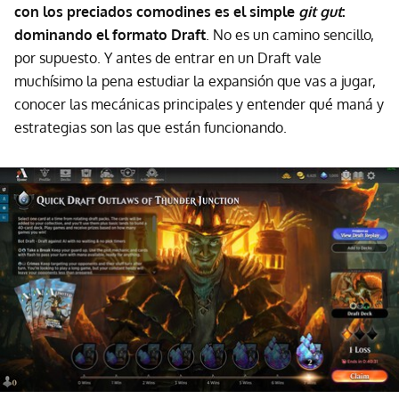
con los preciados comodines es el simple
git gut
:
dominando el formato Draft
. No es un camino sencillo,
por supuesto. Y antes de entrar en un Draft vale
muchísimo la pena estudiar la expansión que vas a jugar,
conocer las mecánicas principales y entender qué maná y
estrategias son las que están funcionando.