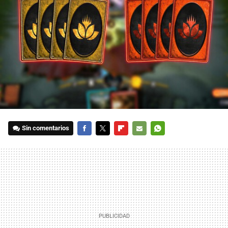
Sin comentarios
FACEBOOK
TWITTER
FLIPBOARD
E-
WHATSAPP
MAIL