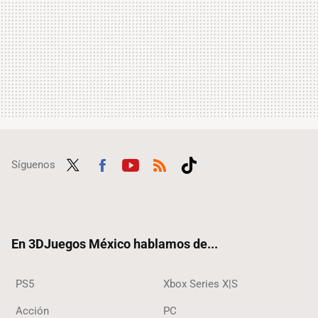
Síguenos
Twit
Fac
Yout
RSS
Tikt
ter
ebo
ube
ok
ok
En 3DJuegos México hablamos de...
PS5
Xbox Series X|S
Acción
PC