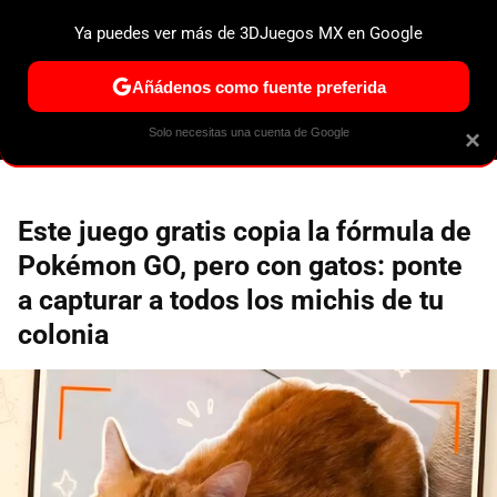
Ya puedes ver más de 3DJuegos MX en Google
ESPECIALES
PS5
NINTENDO SWITCH 2
XBOX SERIES
Añádenos como fuente preferida
Solo necesitas una cuenta de Google
×
Este juego gratis copia la fórmula de
Pokémon GO, pero con gatos: ponte
a capturar a todos los michis de tu
colonia