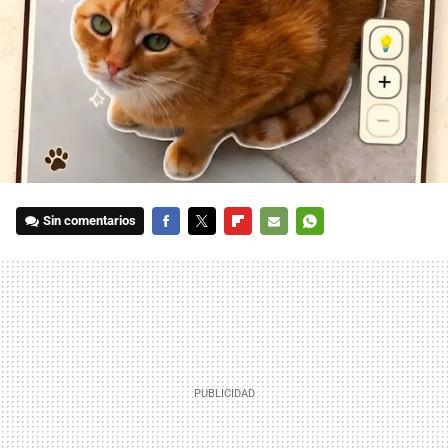
Sin comentarios
FACEBOOK
TWITTER
FLIPBOARD
E-
WHATSAPP
MAIL