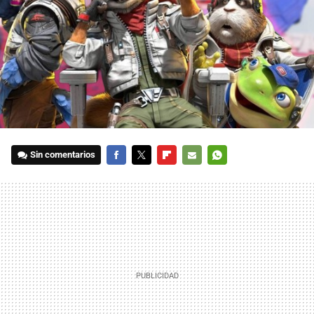
Sin comentarios
FACEBOOK
TWITTER
FLIPBOARD
E-
WHATSAPP
MAIL