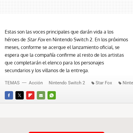
Estas son las voces principales que darán vida a los
héroes de
Star Fox
en Nintendo Switch 2. En los próximos
meses, conforme se acerque el lanzamiento oficial, se
espera que la compañía confirme al resto de los artistas
que completarán el elenco para los personajes
secundarios y los villanos de la entrega.
TEMAS
Acción
Nintendo Switch 2
Star Fox
Nint
FACEBOOK
TWITTER
FLIPBOARD
E-
WHATSAPP
MAIL