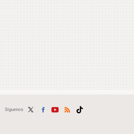
Síguenos
Twit
Fac
Yout
RSS
Tikt
ter
ebo
ube
ok