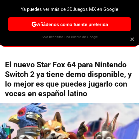
Ya puedes ver más de 3DJuegos MX en Google
MENÚ
NUEVO
Añádenos como fuente preferida
ESPECIALES
PS5
NINTENDO SWITCH 2
XBOX SERIES
Solo necesitas una cuenta de Google
×
El nuevo Star Fox 64 para Nintendo
Switch 2 ya tiene demo disponible, y
lo mejor es que puedes jugarlo con
voces en español latino