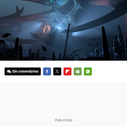
Sin comentarios
FACEBOOK
TWITTER
FLIPBOARD
E-
WHATSAPP
MAIL