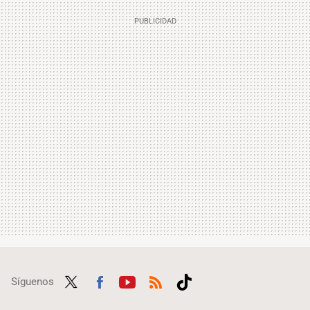
Síguenos
Twit
Fac
Yout
RSS
Tikt