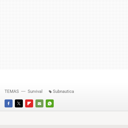
TEMAS
Survival
Subnautica
FACEBOOK
TWITTER
FLIPBOARD
E-
WHATSAPP
MAIL