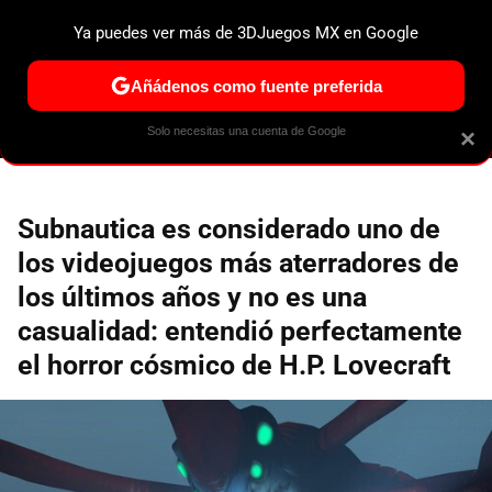
Ya puedes ver más de 3DJuegos MX en Google
ESPECIALES
PS5
NINTENDO SWITCH 2
XBOX SERIES
Añádenos como fuente preferida
Solo necesitas una cuenta de Google
×
Subnautica es considerado uno de
los videojuegos más aterradores de
los últimos años y no es una
casualidad: entendió perfectamente
el horror cósmico de H.P. Lovecraft